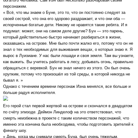
богатого человека. Сам Иэн был несколько разочарован своим
персонажем.
« Всё, что мы знаем о Буне, это то, что он постоянно следует за
своей сестрой, что она его здорово раздражает, и что они оба —
испорченные богатые дети. Никому не нравятся такие ребята. И я
подумал: может, они на самом деле другие? Бун — это парень,
который действительно быстро начинает разбираться в жизни,
оказавшись на острове. Мне было почти жалко его, потому что он не
знал о тех необходимых для выживания вещах, о которых знаю я. Я
вырос в Луизиане. У нас были лошади и своя земля. Там вы узнаете,
как выжить. Вы учитесь работать в лесу, добывать огонь, правильно
обращаться с веревкой. Бун не знал ничего из этого. Он был очень
хрупким, потому что произошёл из той среды, в которой никогда не
бывал я. »
Однако с течением времени персонаж Иэна менялся, все больше и
больше радуя исполнителя.
Его герой стал первой жертвой на острове и скончался в двадцатом
по счёту эпизоде. Деймон Линделоф на это ответствовал, что
смерть неизбежна в проекте с таким количеством персонажей, что
именно эта кончина была необходима, чтобы подготовить зрителей к
финалу шоу.
« День, когда мы снимали смерть Буна, был очень тяжелым,