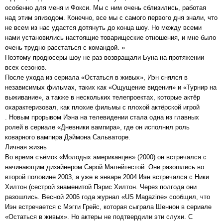
особенно для меня и Фокси. Мы с ним очень сблизились, работая
над этим эпизодом. Конечно, все мы с самого первого дня знали, что
не всем из нас удастся дотянуть до конца шоу. Но между всеми
нами установились настоящие товарищеские отношения, и мне было
очень трудно расстаться с командой. »
Поэтому продюсеры шоу не раз возвращали Буна на протяжении
всех сезонов.
После ухода из сериала «Остаться в живых», Иэн снялся в
независимых фильмах, таких как «Ощущение видения» и «Турнир на
выживание», а также в нескольких телепроектах, которые актёр
охарактеризовал, как плохие фильмы с плохой актёрской игрой
. Новым прорывом Иэна на телевидении стала одна из главных
ролей в сериале «Дневники вампира», где он исполнил роль
коварного вампира Дэймона Сальваторе.
Личная жизнь
Во время съёмок «Молодых американцев» (2000) он встречался с
начинающим дизайнером Сарой Малейтестой. Они разошлись во
второй половине 2003, а уже в январе 2004 Иэн встречался с Ники
Хилтон (сестрой знаменитой Пэрис Хилтон. Через полгода они
разошлись. Весной 2006 года журнал «US Magazine» сообщил, что
Иэн встречается с Мэгги Грейс, которая сыграла Шеннон в сериале
«Остаться в живых». Но актеры не подтвердили эти слухи. С