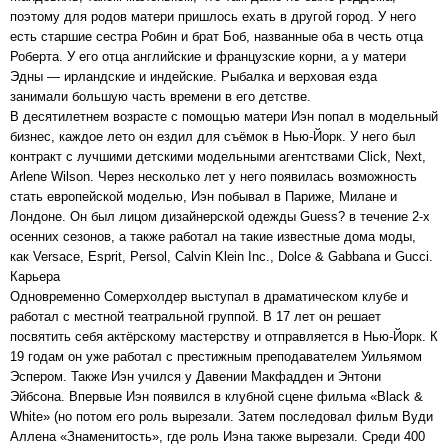
поэтому для родов матери пришлось ехать в другой город. У него
есть старшие сестра Робин и брат Боб, названные оба в честь отца
Роберта. У его отца английские и французские корни, а у матери
Эдны — ирландские и индейские. Рыбалка и верховая езда
занимали большую часть времени в его детстве.
В десятилетнем возрасте с помощью матери Иэн попал в модельный
бизнес, каждое лето он ездил для съёмок в Нью-Йорк. У него был
контракт с лучшими детскими модельными агентствами Click, Next,
Arlene Wilson. Через несколько лет у него появилась возможность
стать европейской моделью, Иэн побывал в Париже, Милане и
Лондоне. Он был лицом дизайнерской одежды Guess? в течение 2-х
осенних сезонов, а также работал на такие известные дома моды,
как Versace, Esprit, Persol, Calvin Klein Inc., Dolce & Gabbana и Gucci.
Карьера
Одновременно Сомерхолдер выступал в драматическом клубе и
работал с местной театральной группой. В 17 лет он решает
посвятить себя актёрскому мастерству и отправляется в Нью-Йорк. К
19 годам он уже работал с престижным преподавателем Уильямом
Эспером. Также Иэн учился у Давении Макфадден и Энтони
Эйбсона. Впервые Иэн появился в клубной сцене фильма «Black &
White» (но потом его роль вырезали. Затем последовал фильм Вуди
Аллена «Знаменитость», где роль Иэна также вырезали. Среди 400