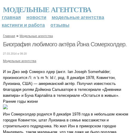
МОДЕЛЬНЫЕ АГЕНТСТВА
главная
новости
модельные агентства
кастинги и работа
отзывы
»
Главная
Модельные агентства
Биография любимого актёра Йэна Сомерхолдер.
27.03.2014 в 09:20
Модельные агентства
И эн Джо зеф Сомерхо лдер (англ. Ian Joseph Somerhalder;
произносится /'i: n 's m 'h: ld /, род. 8 декабря 1978, Ковингтон,
Луизиана, США) — американский актёр. Получил известность
благодаря ролям Дэймона Сальваторе в телесериале «Дневники
вампира» и Буна Карлайла в телесериале «Остаться в живых».
Ранние годы жизни
Иэн Сомерхолдер родился 8 декабря 1978 года в небольшом южном
городке Ковингтон, штат Луизиана в семье массажистки и
строительного подрядчика. Но жил Иэн в приморском городке
Мандевиль, таком маленьком, что там даже не было роддома,