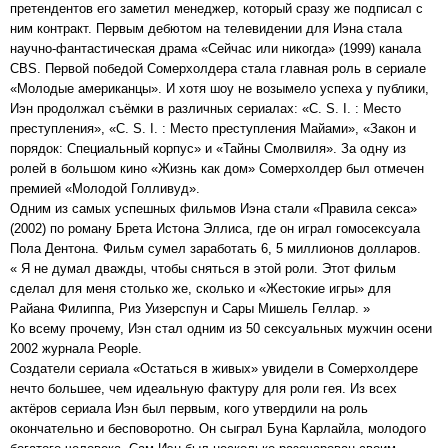
претендентов его заметил менеджер, который сразу же подписал с
ним контракт. Первым дебютом на телевидении для Иэна стала
научно-фантастическая драма «Сейчас или никогда» (1999) канала
CBS. Первой победой Сомерхолдера стала главная роль в сериале
«Молодые американцы». И хотя шоу не возымело успеха у публики,
Иэн продолжал съёмки в различных сериалах: «C. S. I. : Место
преступления», «C. S. I. : Место преступления Майами», «Закон и
порядок: Специальный корпус» и «Тайны Смолвиля». За одну из
ролей в большом кино «Жизнь как дом» Сомерхолдер был отмечен
премией «Молодой Голливуд».
Одним из самых успешных фильмов Иэна стали «Правила секса»
(2002) по роману Брета Истона Эллиса, где он играл гомосексуала
Пола Дентона. Фильм сумел заработать 6, 5 миллионов долларов.
« Я не думал дважды, чтобы сняться в этой роли. Этот фильм
сделал для меня столько же, сколько и «Жестокие игры» для
Райана Филиппа, Риз Уизерспун и Сары Мишель Геллар. »
Ко всему прочему, Иэн стал одним из 50 сексуальных мужчин осени
2002 журнала People.
Создатели сериала «Остаться в живых» увидели в Сомерхолдере
нечто большее, чем идеальную фактуру для роли гея. Из всех
актёров сериала Иэн был первым, кого утвердили на роль
окончательно и бесповоротно. Он сыграл Буна Карлайла, молодого