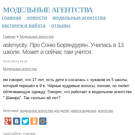
МОДЕЛЬНЫЕ АГЕНТСТВА
главная
новости
модельные агентства
кастинги и работа
отзывы
»
Главная
Модельные агентства
askmycity. Про Соню Боряндурян. Училась в 13
школе. Может и сейчас там учится.
28.08.2014 в 04:20
Модельные агентства
ем говорит, что 17 лет, есть дети и сосалась с чуваком из 5 школы,
который перешёл в 9 в. Чёрные кудрявые волосы, полная, но любит
обтягивающую одежду. Говорит, что работает в модельном агентстве
" Шакира". Так сколько ей лет?
Категории:
модельное агентство для детей
,
работа моделью
,
агентство
Читайте также