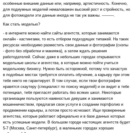
особенные внешние данные или, например, артистичность. Конечно,
для подиумных моделей немаловажен высокий рост и стройность, но
для фотомодели эти данные иногда не так уж важны. ----------.
Как стать моделью?
- в интернете можно найти сайты агентств, которые занимаются
онлайн - кастингами, то есть отбором подходящих типажей. На таких
ресурсах необходимо разместить свои данные и фотографии (снэпы
- фото без обработки и макияжа), а затем ждать решения
работодателей. Сейчас даже в небольших городах открываются
модельные школы и агентства, в которые можно пойти учиться
модельному бизнесу. Нужно быть осторожной, потому что зачастую
в подобных местах требуется оплатить обучение, а карьеру при этом
тебе никто не гарантирует. В том случае, если твои фотографии
нравятся скаутеру (специалист по поиску моделей) и он видит в тебе
потенциал, тебя пригласят работать без всяких школ. Некоторые
организации пользуются наивностью девушек и занимаются
мошенничеством, предлагая свои услуги в создании портфолио и
продвижении карьеры, а потом просто исчезают. Ищи проверенные
агентства, которые работают официально и в базе данных которых
есть успешные модели. В большом городе настоящих агентств будет
5-7 (Москва, Санкт-петербург), в маленьких городах хороших