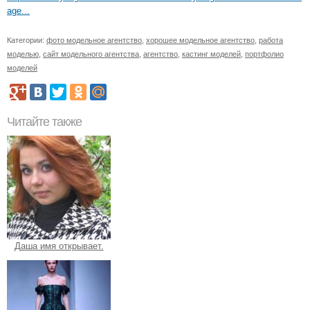
age...
Категории:
фото модельное агентство
,
хорошее модельное агентство
,
работа
моделью
,
сайт модельного агентства
,
агентство
,
кастинг моделей
,
портфолио
моделей
Читайте также
Даша имя открывает.