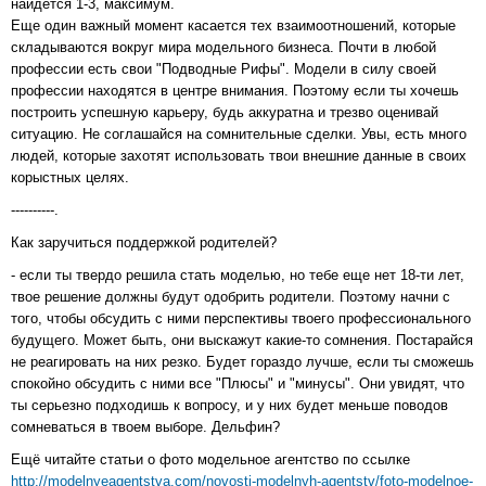
найдется 1-3, максимум.
Еще один важный момент касается тех взаимоотношений, которые
складываются вокруг мира модельного бизнеса. Почти в любой
профессии есть свои "Подводные Рифы". Модели в силу своей
профессии находятся в центре внимания. Поэтому если ты хочешь
построить успешную карьеру, будь аккуратна и трезво оценивай
ситуацию. Не соглашайся на сомнительные сделки. Увы, есть много
людей, которые захотят использовать твои внешние данные в своих
корыстных целях.
----------.
Как заручиться поддержкой родителей?
- если ты твердо решила стать моделью, но тебе еще нет 18-ти лет,
твое решение должны будут одобрить родители. Поэтому начни с
того, чтобы обсудить с ними перспективы твоего профессионального
будущего. Может быть, они выскажут какие-то сомнения. Постарайся
не реагировать на них резко. Будет гораздо лучше, если ты сможешь
спокойно обсудить с ними все "Плюсы" и "минусы". Они увидят, что
ты серьезно подходишь к вопросу, и у них будет меньше поводов
сомневаться в твоем выборе. Дельфин?
Ещё читайте статьи о фото модельное агентство по ссылке
http://modelnyeagentstva.com/novosti-modelnyh-agentstv/foto-modelnoe-