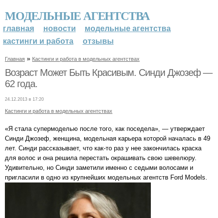
МОДЕЛЬНЫЕ АГЕНТСТВА
главная
новости
модельные агентства
кастинги и работа
отзывы
»
Главная
Кастинги и работа в модельных агентствах
Возраст Может Быть Красивым. Синди Джозеф —
62 года.
24.12.2013 в 17:20
Кастинги и работа в модельных агентствах
«Я стала супермоделью после того, как поседела», — утверждает
Синди Джозеф, женщина, модельная карьера которой началась в 49
лет. Синди рассказывает, что как-то раз у нее закончилась краска
для волос и она решила перестать окрашивать свою шевелюру.
Удивительно, но Синди заметили именно с седыми волосами и
пригласили в одно из крупнейших модельных агентств Ford Models.