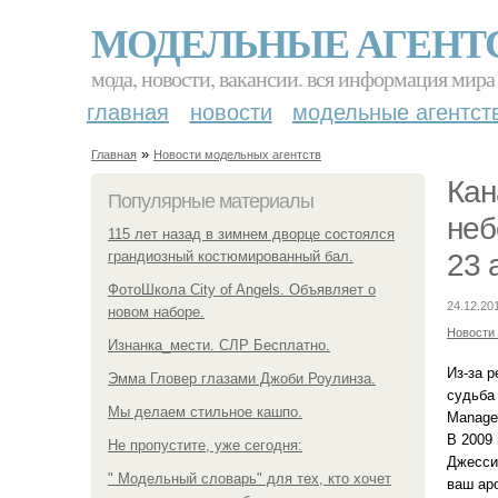
МОДЕЛЬНЫЕ АГЕНТ
мода, новости, вакансии. вся информация мира
главная
новости
модельные агентст
»
Главная
Новости модельных агентств
Кан
Популярные материалы
неб
115 лет назад в зимнем дворце состоялся
грандиозный костюмированный бал.
23 
ФотоШкола City of Angels. Объявляет о
24.12.20
новом наборе.
Новости
Изнанка_мести. СЛР Бесплатно.
Из-за 
Эмма Гловер глазами Джоби Роулинза.
судьба
Мы делаем стильное кашпо.
Manage
В 2009 
Не пропустите, уже сегодня:
Джесси
" Модельный словарь" для тех, кто хочет
ваш ар