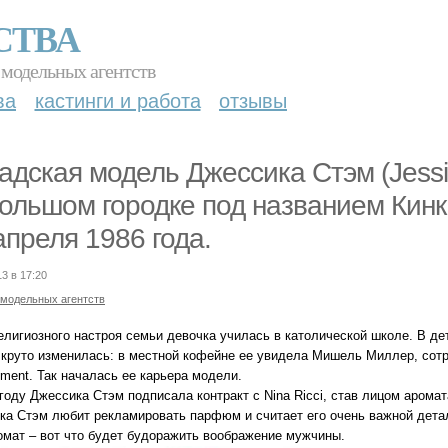
СТВА
 модельных агентств
ва
кастинги и работа
отзывы
адская модель Джессика Стэм (Jessi
ольшом городке под названием Кин
апреля 1986 года.
13 в 17:20
 модельных агентств
религиозного настроя семьи девочка училась в католической школе. В д
 круто изменилась: в местной кофейне ее увидела Мишель Миллер, сотру
ment. Так началась ее карьера модели.
году Джессика Стэм подписала контракт с Nina Ricci, став лицом аромата 
ка Стэм любит рекламировать парфюм и считает его очень важной деталью
омат – вот что будет будоражить воображение мужчины.