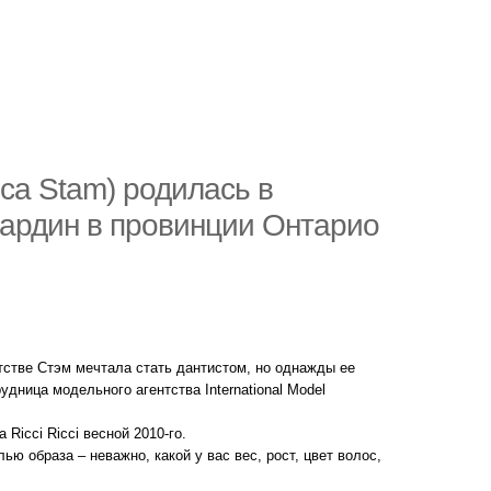
ca Stam) родилась в
кардин в провинции Онтарио
етстве Стэм мечтала стать дантистом, но однажды ее
дница модельного агентства International Model
Ricci Ricci весной 2010-го.
 образа – неважно, какой у вас вес, рост, цвет волос,