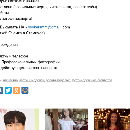
ры: близкие к 90-60-90
е лицо (правильные черты, чистая кожа, ровные зубы)
аботы
 загран паспорта!
 Высылать НА -
bookersmm@gmail
. com
еткой Съемка в Стамбуле)
а рождения
тактный телефон
15 Профессиональных фотографий
 действующего загран. паспорта
и:
агентство
,
кастинг моделей
,
работа моделью
,
фото модельное агентство