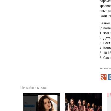
парамет
красиво
опыт р
наличие
Заявки
(с пом
1. ФИО
2. Дат
3. Рост
4. Кон
5. 10-
6. Скан
Категори
Читайте также