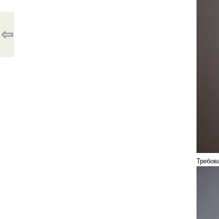
⇦
Требов