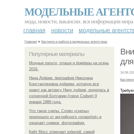
МОДЕЛЬНЫЕ АГЕНТ
мода, новости, вакансии. вся информация мира
главная
новости
модельные агентст
»
Главная
Кастинги и работа в модельных агентствах
Вни
Популярные материалы
для
Модные пальто, плащи и бомберы на осень
2016.
16.06.20
Нина Добрев: биография Николина
Кастинги
Константиновна добрева, которую все
знают как актрису Нину добрев, родилась в
Требую
солнечной Болгарии (город София) 9
января 1989 года.
Что такое снепы. Слово «снепы»
произошло от английского «snapshot» и
означает снимок, фотография.
Кейт Мосс отмечает юбилей. самой