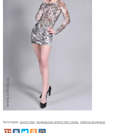
Категории:
агентство
,
модельное агентство стиль
,
работа моделью