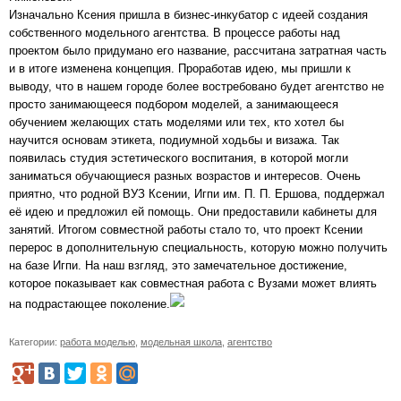
Изначально Ксения пришла в бизнес-инкубатор с идеей создания
собственного модельного агентства. В процессе работы над
проектом было придумано его название, рассчитана затратная часть
и в итоге изменена концепция. Проработав идею, мы пришли к
выводу, что в нашем городе более востребовано будет агентство не
просто занимающееся подбором моделей, а занимающееся
обучением желающих стать моделями или тех, кто хотел бы
научится основам этикета, подиумной ходьбы и визажа. Так
появилась студия эстетического воспитания, в которой могли
заниматься обучающиеся разных возрастов и интересов. Очень
приятно, что родной ВУЗ Ксении, Игпи им. П. П. Ершова, поддержал
её идею и предложил ей помощь. Они предоставили кабинеты для
занятий. Итогом совместной работы стало то, что проект Ксении
перерос в дополнительную специальность, которую можно получить
на базе Игпи. На наш взгляд, это замечательное достижение,
которое показывает как совместная работа с Вузами может влиять
на подрастающее поколение.
Категории:
работа моделью
,
модельная школа
,
агентство