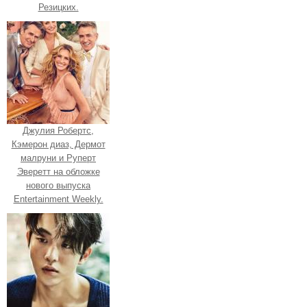
Резицких.
Джулия Робертс,
Кэмерон диаз, Дермот
малруни и Руперт
Эверетт на обложке
нового выпуска
Entertainment Weekly.