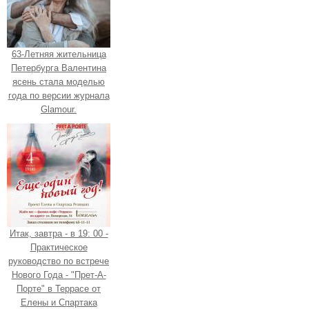
63-Летняя жительница
Петербурга Валентина
ясень стала моделью
года по версии журнала
Glamour.
Итак, завтра - в 19: 00 -
Практическое
руководство по встрече
Нового Года - "Прет-А-
Порте" в Террасе от
Елены и Спартака