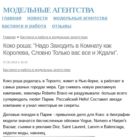
МОДЕЛЬНЫЕ АГЕНТСТВА
главная
новости
модельные агентства
кастинги и работа
отзывы
»
Главная
Кастинги и работа в модельных агентствах
Коко роша: "Надо Заходить в Комнату как
Королева, Словно Только вас все и Ждали".
07.08.2016 в 16:43
Кастинги и работа в модельных агентствах
Коко роша родилась в Торонто, живет в Нью-йорке, а работает в
самых разных городах мира. Где снимать новую рекламную
кампанию, ювелиры Roberto Bravo не раздумывали: больше всего
супермодель любит Париж. Российский Hello! Составил звезде
компанию и узнал некоторые ее секреты.
Деловые поездки в Париж - привычное дело для Коко: в биографии
модели значатся бесчисленные обложки Vogue, Numero и Harper's
Bazaar, съемки в рекламе Dior, Saint Laurent, Lanvin и Balenciaga,
недели моды, наконец.