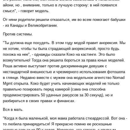
айони, но , внимание, только в лучшую сторону: в ней появился
смысл", - говорит модель.
От няни родители решили отказаться, им во всем помогают бабушки
- из Канады и Великобритании.
Против системы.
"Ты должна еще похудеть. В этом году модой правит анорексия. Мы
не хотим, чтобы ты была страдающей анорексичкой, просто будь
похожа на нее", - однажды сказали Коко на кастинге. Это было
возмутительно! Тогда она решила бороться за права юных моделей.
Роша активно выступает против дискриминации девушек с
нестандартной внешностью и чрезмерного использования фотошопа
в глянце. Недавно вместе с мужем она модельное агентство Nomad
Mgmt открыла. Коко будет учить начинающих моделей не только
правильно позировать перед камерой (сама она способна
продемонстрировать 50 удачных ракурсов за 30 секунд), но и
разбираться в своих правах и финансах.
Вся в мать.
"Когда я была маленькой, моя мама работала стюардессой. Вот она -
то любила принарядиться! Я прекрасно помню ее роскошные
золотые серьги из 90-х годов. Наверное, эта страсть к крупным