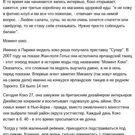
В то время как начинается запись интервью, Коко открывает,
кажется, уже третью коробочку из магазина здоровой еды: "я не хожу
в фитнес-клуб и ем все что пожелаю, - отвечает она на немой
вопрос. - Люблю салаты, супы, но если очень хочется спагетти или
гамбургер, то не стану себе отказывать. Нужно просто соблюдать
баланс".
Момент коко.
Именно в Париже модель коко роша получила приставку "Супер". В
2007 году на показе Жан-поля Готье она исполнила ирландский танец
- этот эпизод вошел в историю моды под названием "Момент Коко".
Оказалось, что сложные па модель выучила давно, а не в ночь
перед показом. Впервые агент заметил Микаилу (так зовут модель
на самом деле) именно на конкурсе ирландских танцев в ее родном
Торонто. Ей было 14 лет.
Сегодня Коко 27, она замужем за британским дизайнером интерьеров
Джеймсом конраном и воспитывает годовалую дочь айони. Вся
семья живет в Нью-йорке - правда, вместо оживленного манхэттена
они выбрали тихий район округа уэстчестер. Каждый день Коко
встает в 6. 40 - в это время просыпается ее дочка.
"Когда у тебя маленький ребенок, приходится подстраиваться под
его режим. Конечно, моя жизнь сильно изменилась с появлением