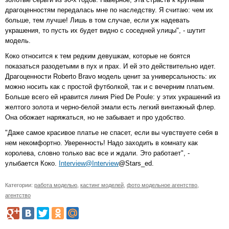
драгоценностям передалась мне по наследству. Я считаю: чем их
больше, тем лучше! Лишь в том случае, если уж надевать
украшения, то пусть их будет видно с соседней улицы", - шутит
модель.
Коко относится к тем редким девушкам, которые не боятся
показаться разодетыми в пух и прах. И ей это действительно идет.
Драгоценности Roberto Bravo модель ценит за универсальность: их
можно носить как с простой футболкой, так и с вечерним платьем.
Больше всего ей нравится линия Pied De Poule: у этих украшений из
желтого золота и черно-белой эмали есть легкий винтажный флер.
Она обожает наряжаться, но не забывает и про удобство.
"Даже самое красивое платье не спасет, если вы чувствуете себя в
нем некомфортно. Уверенность! Надо заходить в комнату как
королева, словно только вас все и ждали. Это работает", -
улыбается Коко.
Interview@Interview
@Stars_ed.
Категории:
работа моделью
,
кастинг моделей
,
фото модельное агентство
,
агентство