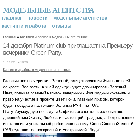
МОДЕЛЬНЫЕ АГЕНТСТВА
главная
новости
модельные агентства
кастинги и работа
отзывы
»
Главная
Кастинги и работа в модельных агентствах
14 декабря Platinum club приглашает на Премьеру
вечеринки Green Party.
10.12.2013 в 18:20
Кастинги и работа в модельных агентствах
Главный цвет вечеринки - Зеленый, олицетворявший Жизнь во всей
ее красе. Все гости, в чьей одежде будет доминировать Зеленый
Цвет, получат главный напиток вечеринки - Изумрудный коктейль и
право на участие в проекте Цвет Ночи, главным призом, которой
будет поездка в настоящий Зеленый РАЙ - на ГОА.
В эту Изумрудную ночь лучи Сафитов окрасятся в зеленый цвет,
дарящий нам Жизнь, Любовь и Настоящий Праздник, а Потрясающие
инсталяции и уникальный perfomance на тему Green Garden (Зеленый
САД) сделают её прекрасной и Неотразимой "Леди"!