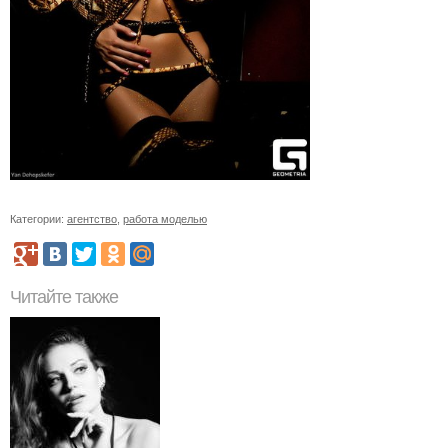
Категории:
агентство
,
работа моделью
Читайте также