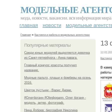
МОДЕЛЬНЫЕ АГЕНТ
мода, новости, вакансии. вся информация мира
главная
новости
модельные агентст
»
Главная
Кастинги и работа в модельных агентствах
13 
Популярные материалы
Среди юных моделей выделяется девочка
12.02.20
из Санкт-петербурга - Анна павага.
Кастинги
Главный конкурс красоты получил
В каме
название.
работы 
натюрм
Модные пальто, плащи и бомберы на осень
2016.
Цветок пустыни - Варис Дирие.
#Олегбоганн #Olegbogann. Олег боганн -
модель, актер, фотограф.
Нина Добрев: биография Николина