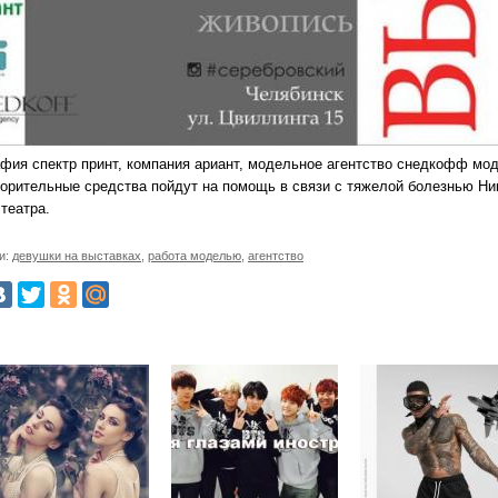
афия спектр принт, компания ариант, модельное агентство снедкофф мод
ворительные средства пойдут на помощь в связи с тяжелой болезнью Н
театра.
и:
девушки на выставках
,
работа моделью
,
агентство