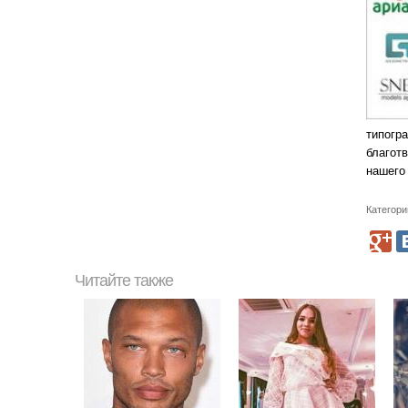
типогр
благот
нашего 
Категори
Читайте также