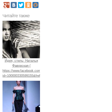
Читайте также
Идея, стиль- Наталья
Фаворская (
https://www.facebook.com/profile.php?
id=100000330599155&fref=ts).