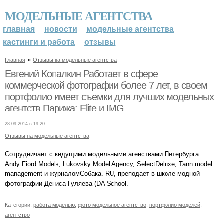
МОДЕЛЬНЫЕ АГЕНТСТВА
главная
новости
модельные агентства
кастинги и работа
отзывы
»
Главная
Отзывы на модельные агентства
Евгений Копалкин Работает в сфере
коммерческой фотографии более 7 лет, в своем
портфолио имеет съемки для лучших модельных
агентств Парижа: Elite и IMG.
28.09.2014 в 19:20
Отзывы на модельные агентства
Сотрудничает с ведущими модельными агенствами Петербурга:
Andy Fiord Models, Lukovsky Model Agency, SelectDeluxe, Tann model
management и журналомСобака. RU, преподает в школе модной
фотографии Дениса Гуляева (DA School.
Категории:
работа моделью
,
фото модельное агентство
,
портфолио моделей
,
агентство