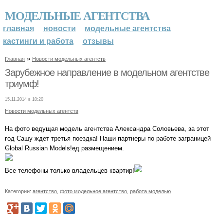
МОДЕЛЬНЫЕ АГЕНТСТВА
главная
новости
модельные агентства
кастинги и работа
отзывы
»
Главная
Новости модельных агентств
Зарубежное направление в модельном агентстве
триумф!
15.11.2014 в 10:20
Новости модельных агентств
На фото ведущая модель агентства Александра Соловьева, за этот
год Сашу ждет третья поездка! Наши партнеры по работе заграницей
Global Russian Models!ед размещением.
Все телефоны только владельцев квартир!
Категории:
агентство
,
фото модельное агентство
,
работа моделью