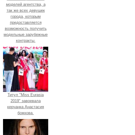
моделей агентства, а
так же всех девушек
города, которым
предоставляется
возможность получить
модельные зарубежные
контракты.
Титул "Miss Eurasia
2019" завоевала
керчанка Анастасия
божкова.