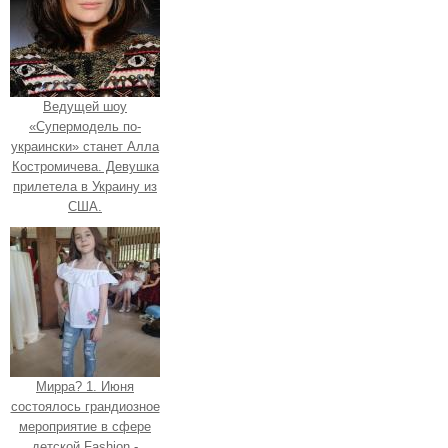
Ведущей шоу
«Супермодель по-
украински» станет Алла
Костромичева. Девушка
прилетела в Украину из
США.
Мирра? 1. Июня
состоялось грандиозное
мероприятие в сфере
детской Fashion -