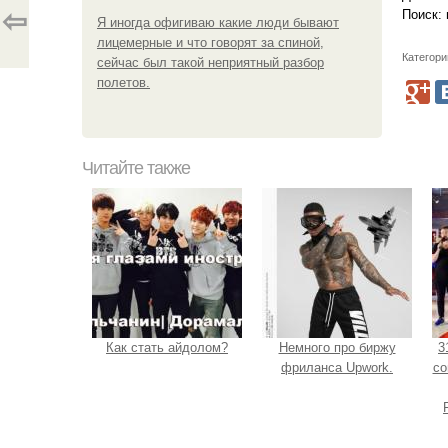
⇦
Поиск:
Я иногда офигиваю какие люди бывают
лицемерные и что говорят за спиной,
Категори
сейчас был такой неприятный разбор
полетов.
Читайте также
Как стать айдолом?
Немного про биржу
3
фриланса Upwork.
со