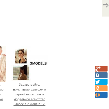
⇨
,
Здравствуйте,
мот
приглашаю девушек и
т
парней на кастинг в
ке
модельное агентство
Gmodels 2 июня в 12:
ly.
00?