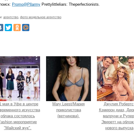
 поиск:
Promo@Pllarmy
Prettylittleliars: Theperfectionists.
и:
агентство
,
фото модельное агентство
1 мая в Уфе в центре
Mary Leest/Мария
Джулия Робертс
временного искусства
приколистова
Кэмерон диаз, Дер
облака состоялось
(ветчинова).
малруни и Рупер
Fashion мероприятие
Эверетт на облож
"Майский жук".
нового выпуска
Entertainment Week