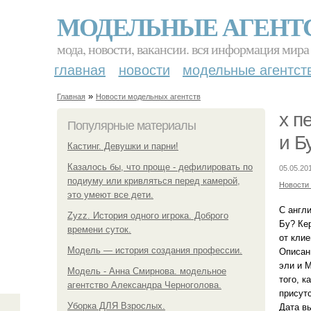
МОДЕЛЬНЫЕ АГЕНТ
мода, новости, вакансии. вся информация мира
главная
новости
модельные агентст
»
Главная
Новости модельных агентств
x п
Популярные материалы
и Б
Кастинг. Девушки и парни!
Казалось бы, что проще - дефилировать по
05.05.20
подиуму или кривляться перед камерой,
Новости
это умеют все дети.
С англ
Zyzz. История одного игрока. Доброго
Бу? Ке
времени суток.
от клие
Модель — история создания профессии.
Описан
эли и М
Модель - Анна Смирнова. модельное
того, к
агентство Александра Черноголова.
присут
Уборка ДЛЯ Взрослых.
Дата вы