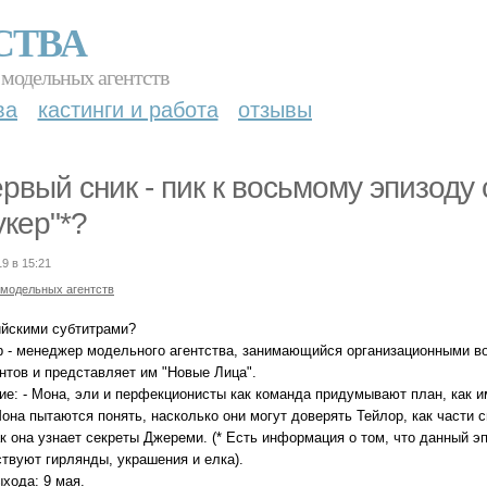
СТВА
 модельных агентств
ва
кастинги и работа
отзывы
ервый сник - пик к восьмому эпизоду 
укер"*?
19 в 15:21
 модельных агентств
ийскими субтитрами?
р - менеджер модельного агентства, занимающийся организационными в
нтов и представляет им "Новые Лица".
ие: - Мона, эли и перфекционисты как команда придумывают план, как 
она пытаются понять, насколько они могут доверять Тейлор, как части 
ак она узнает секреты Джереми. (* Есть информация о том, что данный э
ствуют гирлянды, украшения и елка).
хода: 9 мая.