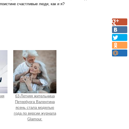
 поистине счастливые люди, как и я?
тия
63-Летняя жительница
Петербурга Валентина
ясень стала моделью
года по версии журнала
Glamour.