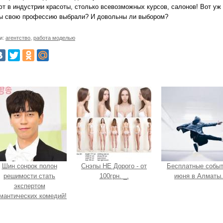
ют в индустрии красоты, столько всевозможных курсов, салонов! Вот уж
вы свою профессию выбрали? И довольны ли выбором?
и:
агентство
,
работа моделью
Шин сонрок полон
Снэпы НЕ Дорого - от
Бесплатные собы
решимости стать
100грн. _.
июня в Алматы.
экспертом
мантических комедий!