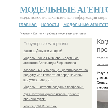
МОДЕЛЬНЫЕ АГЕНТ
мода, новости, вакансии. вся информация мира
главная
новости
модельные агентст
»
Главная
Кастинги и работа в модельных агентствах
Ког
Популярные материалы
про
Кастинг. Девушки и парни!
Модель - Анна Смирнова. модельное
07.05.20
агентство Александра Черноголова.
Кастинги
Казалось бы, что проще - дефилировать по
Резуль
подиуму или кривляться перед камерой,
учитьс
это умеют все дети.
Сотруд
Модель — история создания профессии.
завсег
Zyzz. История одного игрока. Доброго
времени суток.
Уборка ДЛЯ Взрослых.