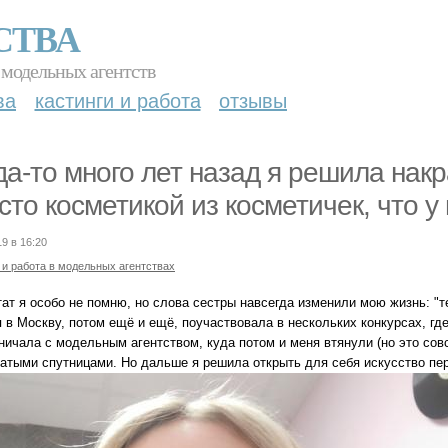
СТВА
 модельных агентств
ва
кастинги и работа
отзывы
да-то много лет назад я решила накр
сто косметикой из косметичек, что у
19 в 16:20
 и работа в модельных агентствах
тат я особо не помню, но слова сестры навсегда изменили мою жизнь: "т
я в Москву, потом ещё и ещё, поучаствовала в нескольких конкурсах, г
ничала с модельным агентством, куда потом и меня втянули (но это сов
датыми спутницами. Но дальше я решила открыть для себя искусство пе