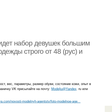
 идет набор девушек большим
дежды строго от 48 (рус) и
ст, вес, параметры, размер обуви, состояние кожи, опыт в
раничку VK присылайте на почту:
Modelju@Yandex
. ru или
va.com/novosti-modelnyh-agentstv/foto-modelnoe-age...