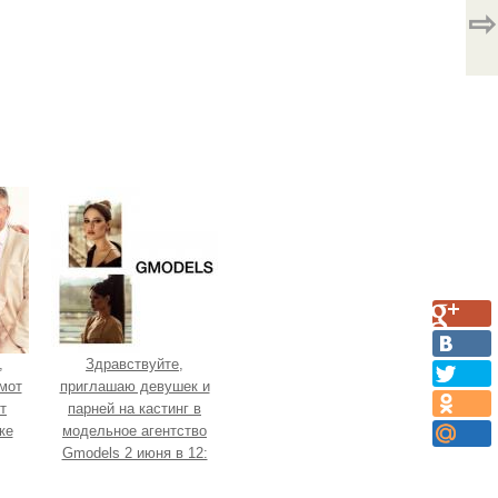
⇨
,
Здравствуйте,
мот
приглашаю девушек и
т
парней на кастинг в
ке
модельное агентство
Gmodels 2 июня в 12:
ly.
00?