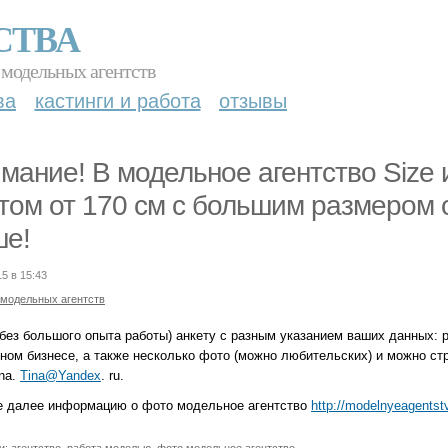
СТВА
 модельных агентств
ва
кастинги и работа
отзывы
мание! В модельное агентство Size
том от 170 см с большим размером о
е!
15 в 15:43
 модельных агентств
ез большого опыта работы) анкету с разным указанием ваших данных: ро
ном бизнесе, а также несколько фото (можно любительских) и можно ст
ina.
Tina@Yandex
. ru.
е далее информацию о фото модельное агентство
http://modelnyeagentst
и:
агентство
,
работа моделью
,
фото модельное агентство