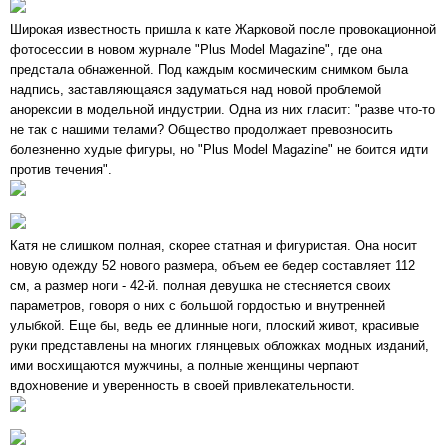
Широкая известность пришла к кате Жарковой после провокационной
фотосессии в новом журнале "Plus Model Magazine", где она
предстала обнаженной. Под каждым космическим снимком была
надпись, заставляющаяся задуматься над новой проблемой
анорексии в модельной индустрии. Одна из них гласит: "разве что-то
не так с нашими телами? Общество продолжает превозносить
болезненно худые фигуры, но "Plus Model Magazine" не боится идти
против течения".
Катя не слишком полная, скорее статная и фигуристая. Она носит
новую одежду 52 нового размера, объем ее бедер составляет 112
см, а размер ноги - 42-й. полная девушка не стесняется своих
параметров, говоря о них с большой гордостью и внутренней
улыбкой. Еще бы, ведь ее длинные ноги, плоский живот, красивые
руки представлены на многих глянцевых обложках модных изданий,
ими восхищаются мужчины, а полные женщины черпают
вдохновение и уверенность в своей привлекательности.