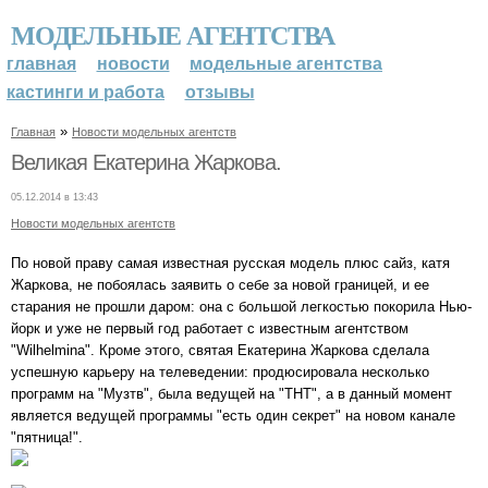
МОДЕЛЬНЫЕ АГЕНТСТВА
главная
новости
модельные агентства
кастинги и работа
отзывы
»
Главная
Новости модельных агентств
Великая Екатерина Жаркова.
05.12.2014 в 13:43
Новости модельных агентств
По новой праву самая известная русская модель плюс сайз, катя
Жаркова, не побоялась заявить о себе за новой границей, и ее
старания не прошли даром: она с большой легкостью покорила Нью-
йорк и уже не первый год работает с известным агентством
"Wilhelmina". Кроме этого, святая Екатерина Жаркова сделала
успешную карьеру на телеведении: продюсировала несколько
программ на "Музтв", была ведущей на "ТНТ", а в данный момент
является ведущей программы "есть один секрет" на новом канале
"пятница!".