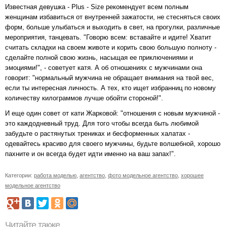
Известная девушка - Plus - Size рекомендует всем полным
женщинам избавиться от внутренней зажатости, не стесняться своих
форм, больше улыбаться и выходить в свет, на прогулки, различные
мероприятия, танцевать. "Говорю всем: вставайте и идите! Хватит
считать складки на своем животе и корить свою большую полноту -
сделайте полной свою жизнь, насыщая ее приключениями и
эмоциями!", - советует катя. А об отношениях с мужчинами она
говорит: "нормальный мужчина не обращает внимания на твой вес,
если ты интересная личность. А тех, кто ищет избранниц по новому
количеству килограммов лучше обойти стороной!".
И еще один совет от кати Жарковой: "отношения с новым мужчиной -
это каждодневный труд. Для того чтобы всегда быть любимой
забудьте о растянутых трениках и бесформенных халатах -
одевайтесь красиво для своего мужчины, будьте волшебной, хорошо
пахните и он всегда будет идти именно на ваш запах!".
Категории:
работа моделью
,
агентство
,
фото модельное агентство
,
хорошее
модельное агентство
Читайте также