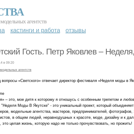
СТВА
 модельных агентств
ва
кастинги и работа
отзывы
тский Гость. Петр Яковлев – Неделя,
14 в 09:20
 модельных агентств
ц вопросы «Светского» отвечает директор фестиваля «Неделя моды в Як
ле
я» – это, мое дитя к которому я отношусь с особенным трепетом и любо
е "Неделя Моды В Якутске" - это уникальный проект, который объединя
еров, модельные агентства, мастеров, предпринимателей, фотографов, 
истов, в общем людей, неравнодушных к красоте, моде, дизайну и к да
 это целая жизнь, которую надо не только прочувствовать, но прожить!