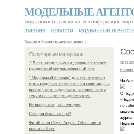
МОДЕЛЬНЫЕ АГЕНТ
мода, новости, вакансии. вся информация мира
главная
новости
модельные агентст
»
Главная
Новости модельных агентств
Све
Популярные материалы
115 лет назад в зимнем дворце состоялся
08.05.20
грандиозный костюмированный бал.
Новости
" Модельный словарь" для тех, кто хочет
На бли
стать моделью, разбираться в мире моды и
просто уметь поддержать разговор на эту
О Неде
тему и не выглядеть дилетантом.
«Недел
Не пропустите, уже сегодня:
по себ
модель
Сегодня была в жюри?
журнал
ФотоШкола City of Angels. Объявляет о
Неделя,
новом наборе.