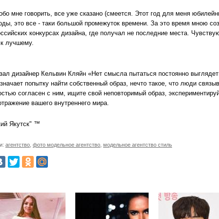
обо мне говорить, все уже сказано (смеется. Этот год для меня юбилейны
ды, это все - таки большой промежуток времени. За это время мною соз
ссийских конкурсах дизайна, где получал не последние места. Чувствую,
 к лучшему.
азал дизайнер Кельвин Кляйн «Нет смысла пытаться постоянно выглядет
значает попытку найти собственный образ, нечто такое, что люди связы
стью согласен с ним, ищите свой неповторимый образ, экспериментируйт
отражение вашего внутреннего мира.
кий Якутск" ™
и:
агентство
,
фото модельное агентство
,
модельное агентство стиль