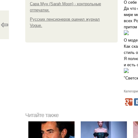
О себе
Сара Мун (Sarah Moon) - контрольные
Да что 
отпечатки.
мире мо
Русских пенсионеров оценил журнал
всех Ро
⇦
Vogue.
притом
О моде
Как ск
стиль о
Я полно
и есть 
"Светс
Категори
Читайте также