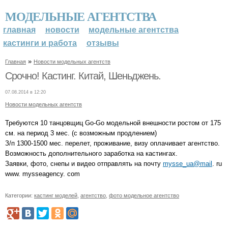
МОДЕЛЬНЫЕ АГЕНТСТВА
главная
новости
модельные агентства
кастинги и работа
отзывы
»
Главная
Новости модельных агентств
Срочно! Кастинг. Китай, Шеньджень.
07.08.2014 в 12:20
Новости модельных агентств
Требуются 10 танцовщиц Go-Go модельной внешности ростом от 175
см. на период 3 мес. (с возможным продлением)
З/п 1300-1500 мес. перелет, проживание, визу оплачивает агентство.
Возможность дополнительного заработка на кастингах.
Заявки, фото, снепы и видео отправлять на почту
mysse_ua@mail
. ru
www. mysseagency. com
Категории:
кастинг моделей
,
агентство
,
фото модельное агентство