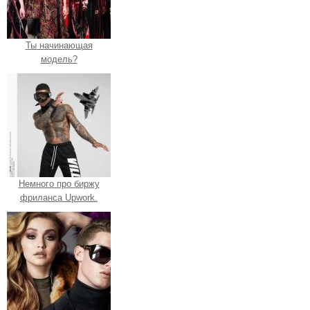
Ты начинающая
модель?
Немного про биржу
фриланса Upwork.