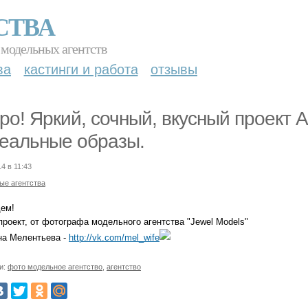
СТВА
 модельных агентств
ва
кастинги и работа
отзывы
ро! Яркий, сочный, вкусный проект 
еальные образы.
4 в 11:43
ые агентства
ем!
роект, от фотографа модельного агентства "Jewel Models"
на Мелентьева -
http://vk.com/mel_wife
и:
фото модельное агентство
,
агентство