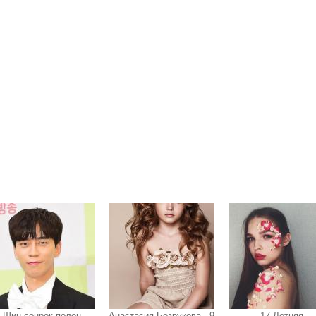
Шин сонрок полон
Анастасия Безрукова - 9
17-Летняя