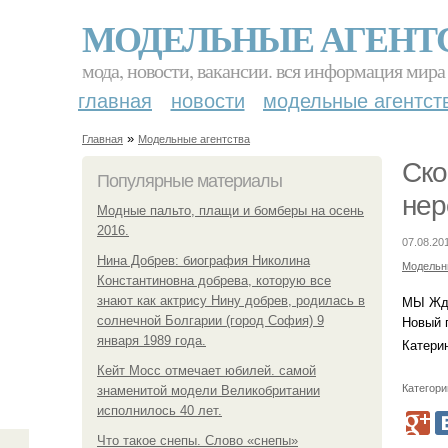
МОДЕЛЬНЫЕ АГЕНТ
мода, новости, вакансии. вся информация мира
главная
новости
модельные агентст
»
Главная
Модельные агентства
Ско
Популярные материалы
нер
Модные пальто, плащи и бомберы на осень
2016.
07.08.201
Нина Добрев: биография Николина
Модельн
Константиновна добрева, которую все
знают как актрису Нину добрев, родилась в
МЫ Жд
солнечной Болгарии (город София) 9
Новый п
января 1989 года.
Катери
Кейт Мосс отмечает юбилей. самой
Категори
знаменитой модели Великобритании
исполнилось 40 лет.
Что такое снепы. Слово «снепы»