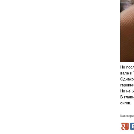
Но пос
вале и
Однако
героин
Но не 
В глав
сигов.
Категори