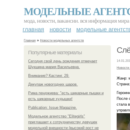
МОДЕЛЬНЫЕ АГЕНТ
мода, новости, вакансии. вся информация мира
главная
новости
модельные агентст
»
Главная
Новости модельных агентств
Слё
Популярные материалы
Сегодня свой день рождения отмечает
14.01.20
Шукшина мария Васильевна.
Новости
Внимание? Кастинг. 29.
Жанр: 
Страна:
Декупаж новогодних шаров.
Героин
Рима пенджиева: "есть шикарные пышки и
После 
есть шикарные худышки!
стала 
Publication: Issue Magazine.
управл
Модельное агентство "Elitegirls"
приглашает к сотрудничеству девушек
модельной внешности (высокий рост не