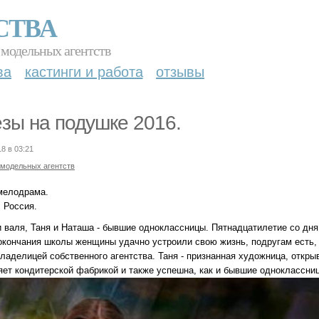
СТВА
 модельных агентств
ва
кастинги и работа
отзывы
зы на подушке 2016.
18 в 03:21
 модельных агентств
мелодрама.
 Россия.
и валя, Таня и Наташа - бывшие одноклассницы. Пятнадцатилетие со дня
окончания школы женщины удачно устроили свою жизнь, подругам есть, 
владелицей собственного агентства. Таня - признанная художница, откр
яет кондитерской фабрикой и также успешна, как и бывшие одноклассни