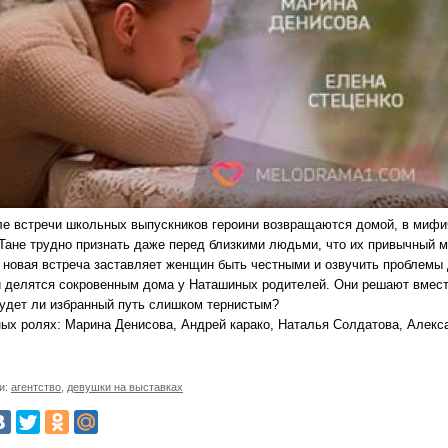
ле встречи школьных выпускников героини возвращаются домой, в мифи
 Тане трудно признать даже перед близкими людьми, что их привычный м
 новая встреча заставляет женщин быть честными и озвучить проблемы 
и делятся сокровенным дома у Наташиных родителей. Они решают вместе
будет ли избранный путь слишком тернистым?
ных ролях: Марина Денисова, Андрей карако, Наталья Солдатова, Алекс
и:
агентство
,
девушки на выставках