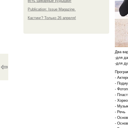
есть шикарные худышки!
Publication: Issue Magazine.
Кастинг? Только 26 апреля!
Два ва
-для д
-для д
⇦
Програ
- Актер
- Поди
- Фото
- Пласт
- Хоре
- Музы
- Речь
- Осно
- Осно