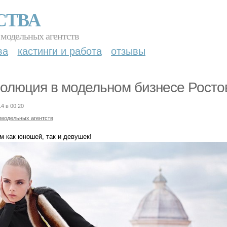
СТВА
 модельных агентств
ва
кастинги и работа
отзывы
олюция в модельном бизнесе Росто
14 в 00:20
 модельных агентств
м как юношей, так и девушек!