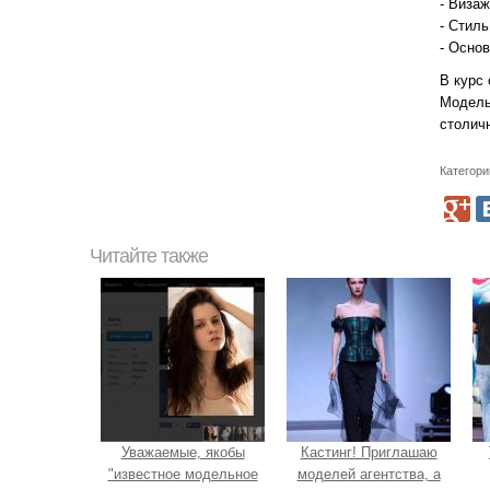
- Визаж
- Стиль
- Осно
В курс 
Модель
столич
Категори
Читайте также
Уважаемые, якобы
Кастинг! Приглашаю
"известное модельное
моделей агентства, а