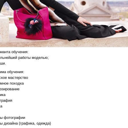
рианта обучения:
альнейшей работы моделью;
уши.
мма обучения:
ское мастерство
умное походка
позирование
ика
ография
ка
вы фотографии
вы дизайна (графика, одежда)