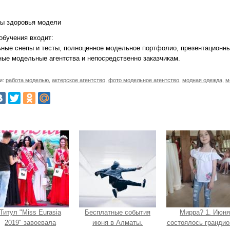
вы здоровья модели
обучения входит:
ные снепы и тесты, полноценное модельное портфолио, презентационны
ные модельные агентства и непосредственно заказчикам.
и:
работа моделью
,
актерское агентство
,
фото модельное агентство
,
модная одежда
,
м
Титул "Miss Eurasia
Бесплатные события
Мирра? 1. Июня
2019" завоевала
июня в Алматы.
состоялось грандио