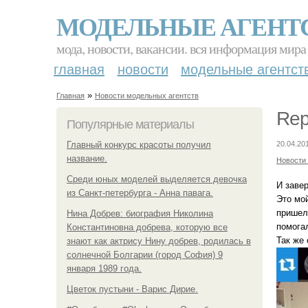
МОДЕЛЬНЫЕ АГЕНТ
мода, новости, вакансии. вся информация мира
главная
новости
модельные агентст
»
Главная
Новости модельных агентств
Rep
Популярные материалы
Главный конкурс красоты получил
20.04.20
название.
Новости
Среди юных моделей выделяется девочка
И заве
из Санкт-петербурга - Анна павага.
Это мой
пришел
Нина Добрев: биография Николина
помогал
Константиновна добрева, которую все
Так же
знают как актрису Нину добрев, родилась в
солнечной Болгарии (город София) 9
января 1989 года.
Цветок пустыни - Варис Дирие.