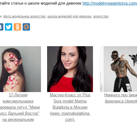
тайте статьи о школе моделей для девочек
http://modelnyeagentstva.com/
и:
фото модельное агентство
,
школа моделей для девочек
,
агентство
17-Летняя
Мастер-Класс от Plus
Немного про бир
комсомольчанка
Size model Marina
фриланса Upwork
авоевала титул "Мини
Bulatkina в Москве
исс Дальний Восток"
(www. marinabulatkina.
на региональном
com).
конкурсе красоты.