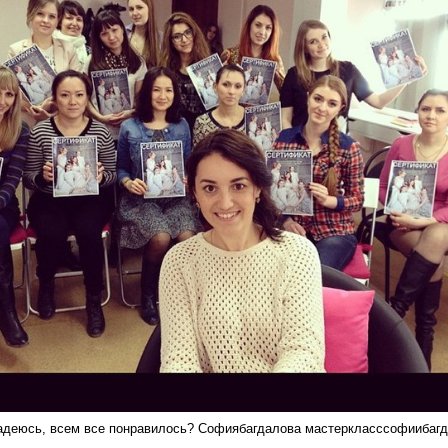
надеюсь, всем все понравилось? Софиябагдалова мастеркласссофиибагд