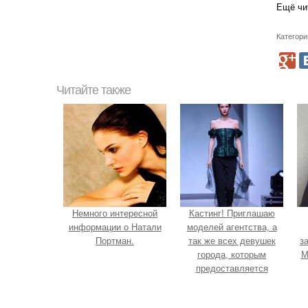
Ещё чи
Категори
Читайте также
Немного интересной
Кастинг! Приглашаю
информации о Натали
моделей агентства, а
Портман.
так же всех девушек
з
города, которым
М
предоставляется
возможность получить
модельные зарубежные