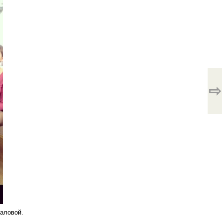
⇨
аловой.