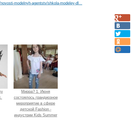
novosti-modelnyh-agentstv/shkola-modeley-dl...
жу
Мирра? 1. Июня
.
состоялось грандиозное
мероприятие в сфере
детской Fashion -
индустрии Kids Summer
Show?