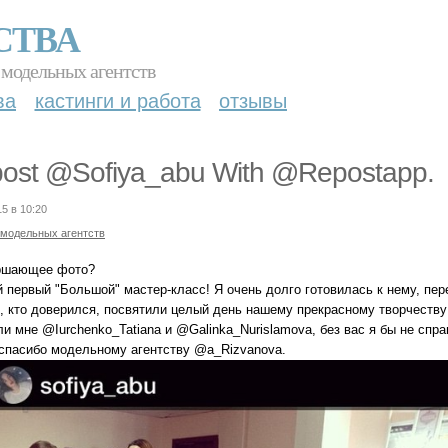
СТВА
 модельных агентств
ва
кастинги и работа
отзывы
ost @Sofiya_abu With @Repostapp.
15 в 10:20
 модельных агентств
ршающее фото?
 первый "Большой" мастер-класс! Я очень долго готовилась к нему, пер
, кто доверился, посвятили целый день нашему прекрасному творчеств
и мне @Iurchenko_Tatiana и @Galinka_Nurislamova, без вас я бы не спра
 спасибо модельному агентству @a_Rizvanova.