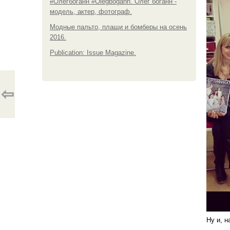
#Олегбоганн #Olegbogann. Олег боганн -
модель, актер, фотограф.
Модные пальто, плащи и бомберы на осень
2016.
Publication: Issue Magazine.
⇦
Ну и, 