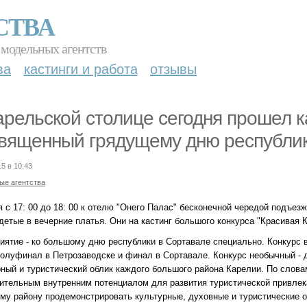
СТВА
 модельных агентств
ва
кастинги и работа
отзывы
арельской столице сегодня прошел ка
вященный грядущему дню республик
15 в 10:43
ые агентства
я с 17: 00 до 18: 00 к отелю "Онего Палас" бесконечной чередой подъез
детые в вечерние платья. Они на кастинг большого конкурса "Красивая 
иятие - ко большому дню республики в Сортавале специально. Конкурс в
полуфинал в Петрозаводске и финал в Сортавале. Конкурс необычный - 
рный и туристический облик каждого большого района Карелии. По слова
ительным внутренним потенциалом для развития туристической привлека
му району продемонстрировать культурные, духовные и туристические о