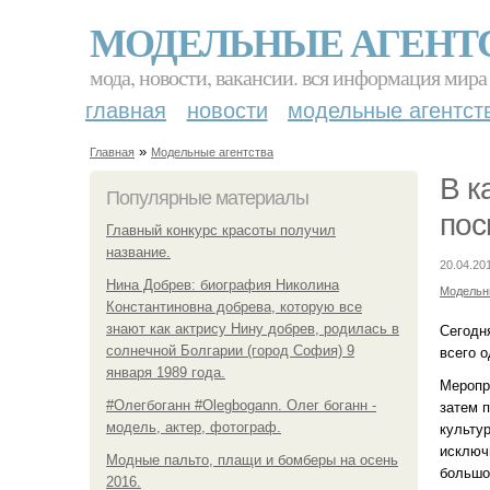
МОДЕЛЬНЫЕ АГЕНТ
мода, новости, вакансии. вся информация мира
главная
новости
модельные агентст
»
Главная
Модельные агентства
В к
Популярные материалы
пос
Главный конкурс красоты получил
название.
20.04.20
Нина Добрев: биография Николина
Модельн
Константиновна добрева, которую все
знают как актрису Нину добрев, родилась в
Сегодн
солнечной Болгарии (город София) 9
всего о
января 1989 года.
Меропр
#Олегбоганн #Olegbogann. Олег боганн -
затем 
модель, актер, фотограф.
культу
исключ
Модные пальто, плащи и бомберы на осень
большо
2016.