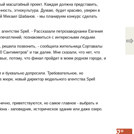
овый масштабный проект. Каждая должна представить,
нность, этнокультура. Думаю, будет красиво, уверен в
дой Михаил Шабанов. - мы планируем конкурс сделать
агентстве Spell. - Рассказали петрозаводчанки Евгения
 впечатлений, познакомиться с интересными людьми.
⇨
, решила позвонить, - сообщила жительница Сортавалы
0 Сантиметров" и так далее. Мне сказали, что нет, что
вых, потому, что финал пройдет в моем родном городе, и
и и буквально допросили. Требовательное, но
 жюри, новый директор модельного агентства Spell
ечно, приветствуются, но самое главное - выбрать и
она - заповедник, историческое здание или даже озеро.