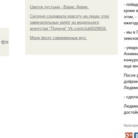
- побе
Цветок пустыни - Варис Дирие.
кроме в
Сегодня создавала красоту на лицах этих
этом, 
замечательных ребят из модельного
ежегод
агентства "Подиум" Vk.com/club9328834.
- мы в
Меня бесят современные муз.
земско
⇦
- увид
Анникки
конкур
еще мне
После р
доброж
Людмил
- сдела
Людмил
достойн
Категори