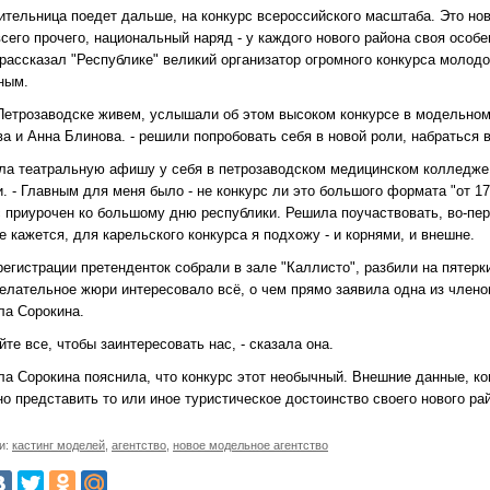
дительница поедет дальше, на конкурс всероссийского масштаба. Это н
сего прочего, национальный наряд - у каждого нового района своя особе
- рассказал "Республике" великий организатор огромного конкурса моло
ным.
 Петрозаводске живем, услышали об этом высоком конкурсе в модельном 
ва и Анна Блинова. - решили попробовать себя в новой роли, набраться
ела театральную афишу у себя в петрозаводском медицинском колледже
. - Главным для меня было - не конкурс ли это большого формата "от 17
с приурочен ко большому дню республики. Решила поучаствовать, во-пер
 кажется, для карельского конкурса я подхожу - и корнями, и внешне.
егистрации претенденток собрали в зале "Каллисто", разбили на пятерк
елательное жюри интересовало всё, о чем прямо заявила одна из членов
а Сорокина.
йте все, чтобы заинтересовать нас, - сказала она.
а Сорокина пояснила, что конкурс этот необычный. Внешние данные, кон
о представить то или иное туристическое достоинство своего нового рай
и:
кастинг моделей
,
агентство
,
новое модельное агентство