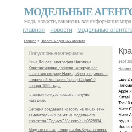
МОДЕЛЬНЫЕ АГЕНТ
мода, новости, вакансии. вся информация мира
главная
новости
модельные агентст
»
Главная
Новости модельных агентств
Кра
Популярные материалы
Нина Добрев: биография Николина
14.07.20
Константиновна добрева, которую все
Новости
знают как актрису Нину добрев, родилась в
Еще 2 
солнечной Болгарии (город София) 9
Напоми
января 1989 года.
Apple 
Главный конкурс красоты получил
Китае!
название.
Топ-10 
Мисс С
Сегодня создавала красоту на лицах этих
Мисс А
замечательных ребят из модельного
Будет 
агентства "Подиум" Vk.com/club9328834.
Все ост
Модные пальто, плащи и бомберы на осень