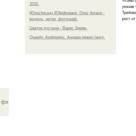
Чтобы 
2016.
указав 
Требов
#Олегбоганн #Olegbogann. Олег боганн -
рост от
модель, актер, фотограф.
Цветок пустыни - Варис Дирие.
Queerty. Andrejpejic. Андреа пежич (англ.
⇦