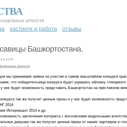
СТВА
 модельных агентств
ва
кастинги и работа
отзывы
савицы Башкортостана.
14 в 12:20
 модельных агентств
дня мы принимаем заявки на участие в самом масштабном конкурсе красо
наем, что победительница конкурса будет украшать обложку глянцевого
и у нее будет возможность представить Башкортостан на престижном межд
конкурса так же получит ценные призы и у них будет возможность предс
НГ 2014
зия Интернешнл 2014 и др.
возможность заключения контракта с московскими модельными агентств
альные девушки так же получат ценные призы от наших партнеров и спон