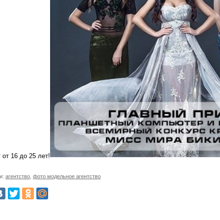
 от 16 до 25 лет!
и:
агентство
,
фото модельное агентство