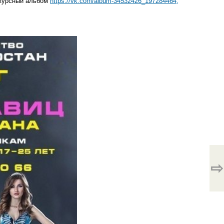
нкурсный альбом
https://vk.com/album-34532426_197284464,
⇨