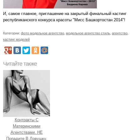
И, самое главное, приглашение на закрытый финальный кастинг
республиканского конкурса красоты "Мисс Башкортостан 2014"!
Категории:
фото модельное агентство
,
модельное агентство стиль
,
агентство
,
кастинг моделей
Читайте также
Контракты С
Материнскими
Агентствами. НЕ
Попадите В Ловушку.