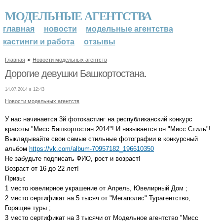
МОДЕЛЬНЫЕ АГЕНТСТВА
главная
новости
модельные агентства
кастинги и работа
отзывы
»
Главная
Новости модельных агентств
Дорогие девушки Башкортостана.
14.07.2014 в 12:43
Новости модельных агентств
У нас начинается 3й фотокастинг на республиканский конкурс
красоты "Мисс Башкортостан 2014"! И называется он "Мисс Стиль"!
Выкладывайте свои самые стильные фотографии в конкурсный
альбом
https://vk.com/album-70957182_196610350
Не забудьте подписать ФИО, рост и возраст!
Возраст от 16 до 22 лет!
Призы:
1 место ювелирное украшение от Апрель, Ювелирный Дом ;
2 место сертификат на 5 тысяч от "Мегаполис" Турагентство,
Горящие туры ;
3 место сертификат на 3 тысячи от Модельное агентство "Мисс