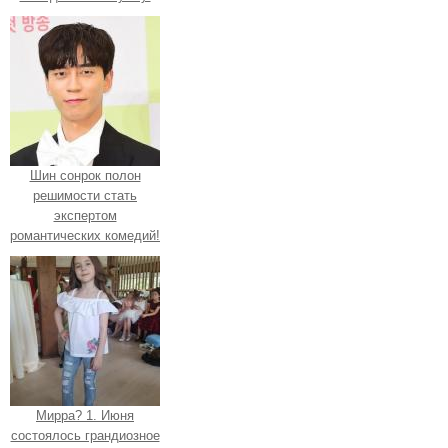
Шин сонрок полон
решимости стать
экспертом
романтических комедий!
Мирра? 1. Июня
состоялось грандиозное