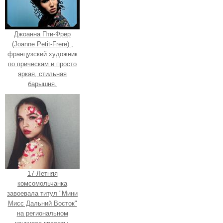
Джоанна Пти-Фрер
(Joanne Petit-Frere) ,
французский художник
по прическам и просто
яркая, стильная
барышня.
17-Летняя
комсомольчанка
завоевала титул "Мини
Мисс Дальний Восток"
на региональном