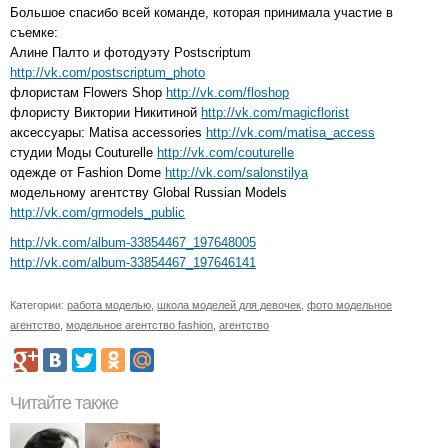
Большое спасибо всей команде, которая принимала участие в
съемке:
Алине Палто и фотодуэту Postscriptum
http://vk.com/postscriptum_photo
флористам Flowers Shop
http://vk.com/floshop
флористу Виктории Никитиной
http://vk.com/magicflorist
аксессуары: Matisa accessories
http://vk.com/matisa_access
студии Моды Couturelle
http://vk.com/couturelle
одежде от Fashion Dome
http://vk.com/salonstilya
модельному агентству Global Russian Models
http://vk.com/grmodels_public
http://vk.com/album-33854467_197648005
http://vk.com/album-33854467_197646141
Категории:
работа моделью
,
школа моделей для девочек
,
фото модельное
агентство
,
модельное агентство fashion
,
агентство
Читайте также