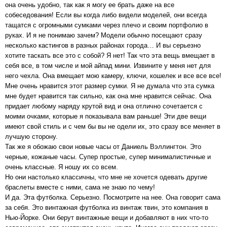
она очень удобно, так как я могу ее брать даже на все
собеседования! Если вы когда либо видели моделей, они всегда
тащатся с огромными сумками через плечо и своим портфолио в
руках. И я не понимаю зачем? Модели обычно посещают сразу
несколько кастингов в разных районах города… И вы серьезно
хотите таскать все это с собой? Я нет! Так что эта вещь вмещает в
себя все, в том числе и мой айпад мини. Извините у меня нет для
него чехла. Она вмещает мою камеру, ключи, кошелек и все все все!
Мне очень нравится этот размер сумки. Я не думала что эта сумка
мне будет нравится так сильно, как она мне нравится сейчас. Она
придает любому наряду крутой вид и она отлично сочетается с
моими очками, которые я показывала вам раньше! Эти две вещи
имеют свой стиль и с чем бы вы не одели их, это сразу все меняет в
лучшую сторону.
Так же я обожаю свои новые часы от Даниель Вэллингтон. Это
черные, кожаные часы. Супер простые, супер минималистичные и
очень классные. Я ношу их со всем.
Но они настолько классичны, что мне не хочется одевать другие
браслеты вместе с ними, сама не знаю по чему!
И да. Эта футболка. Серьезно. Посмотрите на нее. Она говорит сама
за себя. Это винтажная футболка из винтаж твин, это компания в
Нью-Йорке. Они берут винтажные вещи и добавляют в них что-то