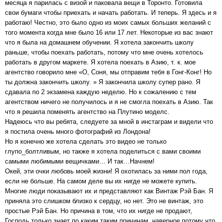
месяца я парилась с визой и паковала вещи в Торонто. Готовила
свои бумаги чтобы приехать и начать работать. И теперь. Я здесь и я
работаю! Честно, это было одно из моих самых больших желаний с
того момента когда мне было 16 или 17 лет. Некоторые из вас знают
что я была на домашнем обучении. Я хотела закончить школу
раньше, чтобы поехать работать, потому что мне очень хотелось
работать в другом маркете. Я хотела поехать в Азию, т. к. мое
агентство говорило мне «О, Соня, мы отправим тебя в Гонг-Конг! Но
ты должна закончить школу. » Я закончила школу супер рано. Я
сдавала по 2 экзамена каждую неделю. Но к сожалению с тем
агентством ничего не получилось и я не смогла поехать в Азию. Так
что я решила поменять агентство на Плутино моделс.
Надеюсь что вы ребята, следуете за мной в инстаграм и видели что
я постила очень много фотографий из Лондона!
Но я конечно же хотела сделать это видео не только
глупо_болтливым, но также я хотела поделиться с вами своими
самыми любимыми вещичками… И так…Начнем!
Окей, эти очки любовь моей жизни! Я охотилась за ними пол года,
если не больше. На самом деле вы их нигде не можете купить.
Многие люди показывают их и представляют как Винтаж Рэй Бан. Я
приняла это слишком близко к сердцу, но нет. Это не винтаж, это
простые Рэй Бан. Но причина в том, что их нигде не продают,
Господь только знает по каким таким причинам, наверное потому что