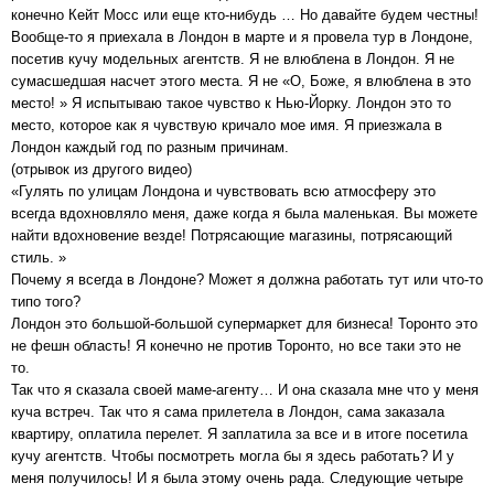
конечно Кейт Мосс или еще кто-нибудь … Но давайте будем честны!
Вообще-то я приехала в Лондон в марте и я провела тур в Лондоне,
посетив кучу модельных агентств. Я не влюблена в Лондон. Я не
сумасшедшая насчет этого места. Я не «О, Боже, я влюблена в это
место! » Я испытываю такое чувство к Нью-Йорку. Лондон это то
место, которое как я чувствую кричало мое имя. Я приезжала в
Лондон каждый год по разным причинам.
(отрывок из другого видео)
«Гулять по улицам Лондона и чувствовать всю атмосферу это
всегда вдохновляло меня, даже когда я была маленькая. Вы можете
найти вдохновение везде! Потрясающие магазины, потрясающий
стиль. »
Почему я всегда в Лондоне? Может я должна работать тут или что-то
типо того?
Лондон это большой-большой супермаркет для бизнеса! Торонто это
не фешн область! Я конечно не против Торонто, но все таки это не
то.
Так что я сказала своей маме-агенту… И она сказала мне что у меня
куча встреч. Так что я сама прилетела в Лондон, сама заказала
квартиру, оплатила перелет. Я заплатила за все и в итоге посетила
кучу агентств. Чтобы посмотреть могла бы я здесь работать? И у
меня получилось! И я была этому очень рада. Следующие четыре