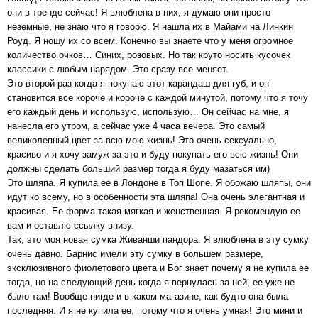
они в тренде сейчас! Я влюблена в них, я думаю они просто
неземные, не знаю что я говорю. Я нашла их в Майами на Линкин
Роуд. Я ношу их со всем. Конечно вы знаете что у меня огромное
количество очков… Синих, розовых. Но так круто носить кусочек
классики с любым нарядом. Это сразу все меняет.
Это второй раз когда я покупаю этот карандаш для губ, и он
становится все короче и короче с каждой минутой, потому что я точу
его каждый день и использую, использую… Он сейчас на мне, я
нанесла его утром, а сейчас уже 4 часа вечера. Это самый
великолепный цвет за всю мою жизнь! Это очень сексуально,
красиво и я хочу замуж за это и буду покупать его всю жизнь! Они
должны сделать больший размер тогда я буду мазаться им)
Это шляпа. Я купила ее в Лондоне в Топ Шопе. Я обожаю шляпы, они
идут ко всему, но в особенности эта шляпа! Она очень элегантная и
красивая. Ее форма такая мягкая и женственная. Я рекомендую ее
вам и оставлю ссылку внизу.
Так, это моя новая сумка Живанши пандора. Я влюблена в эту сумку
очень давно. Барнис имели эту сумку в большем размере,
эксклюзивного фиолетового цвета и Бог знает почему я не купила ее
тогда, но на следующий день когда я вернулась за ней, ее уже не
было там! Вообще нигде и в каком магазине, как будто она была
последняя. И я не купила ее, потому что я очень умная! Это мини и