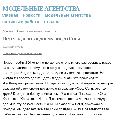
МОДЕЛЬНЫЕ АГЕНТСТВА
главная
новости
модельные агентства
кастинги и работа
отзывы
»
Главная
Новости модельных агентств
Перевод к последнему видео Сони.
08.08.2014 в 01:43
Новости модельных агентств
Привет, ребята! Я конечно не делаю очень много разговорных видео
на этом канале, потому что я хочу это сделать смешной
платформой, где я могу делать видео и чтобы это работало. Но
иногда ты просто должен дать людям знать что происходит.
Я в Лондоне прямо сейчас! Я здесь как модель. И когда я первый раз
сказала об этом своим друзьям, они сказали «Ооо, Соня, это так
круто! Кто дал тебе эту возможность? » и я как бы сказала « Эээ…
Ха-ха-ха… Ха-ха-ха… Нет. » Я бы очень хотела чтобы кто-нибудь
дал мне эту возможность и они бы сказали « Соня, приезжай в
Лондон! Мы сделаем все твои сны правдой! » Но в реальности это
работает не так. Тем не менее для меня. Я не знаю… Если вы