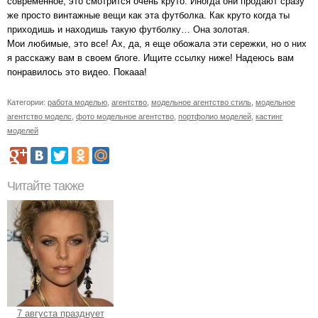
современное, это смотрится очень круто. Иногда они продают сразу
же просто винтажные вещи как эта футболка. Как круто когда ты
приходишь и находишь такую футболку… Она золотая.
Мои любимые, это все! Ах, да, я еще обожала эти сережки, но о них
я расскажу вам в своем блоге. Ищите ссылку ниже! Надеюсь вам
понравилось это видео. Покааа!
Категории:
работа моделью
,
агентство
,
модельное агентство стиль
,
модельное
агентство моделс
,
фото модельное агентство
,
портфолио моделей
,
кастинг
моделей
Читайте также
7 августа празднует