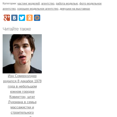
Категории:
кастинг моделей
,
агентство
,
работа моделью
,
фото модельное
агентство
,
хорошее модельное агентство
,
девушки на выставках
Читайте также
Иэн Сомерхолдер
родился 8 декабря 1978
года в небольшом
южном городке
Ковингтон, штат
Луизиана в семье
массажистки и
строительного