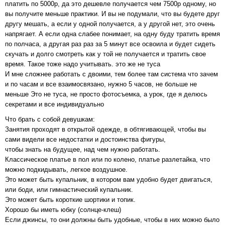
платить по 5000р, да это дешевле получается чем 7500р одному, но
вы получите меньше практики. И вы не подумали, что вы будете друг
другу мешать, а если у одной получается, а у другой нет, это очень
напрягает. А если одна слабее понимает, на одну буду тратить время
по полчаса, а другая раз раз за 5 минут все освоила и будет сидеть
скучать и долго смотреть как у той не получается и тратить свое
время. Такое тоже надо учитывать. это же не туса
И мне сложнее работать с двоими, тем более там система что зачем
и по часам и все взаимосвязано, нужно 5 часов, не больше не
меньше Это не туса, не просто фотосъемка, а урок, где я делюсь
секретами и все индивидуально
Что брать с собой девушкам:
Занятия проходят в открытой одежде, в обтягивающей, чтобы вы
сами видели все недостатки и достоинства фигуры,
чтобы знать на будущее, над чем нужно работать.
Классическое платье в пол или по колено, платье разлетайка, что
можно подкидывать, легкое воздушное.
Это может быть купальник, в котором вам удобно будет двигаться,
или боди, или гимнастический купальник.
Это может быть короткие шортики и топик.
Хорошо бы иметь юбку (солнце-клеш)
Если джинсы, то они должны быть удобные, чтобы в них можно было