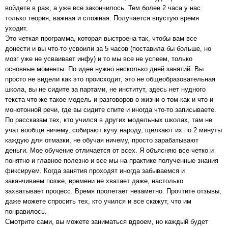
войдете в раж, а уже все закончилось. Тем более 2 часа у нас
только теория, важная и сложная. Получается впустую время
уходит.
Это четкая программа, которая выстроена так, чтобы вам все
донести и вы что-то усвоили за 5 часов (поставила бы больше, но
мозг уже не усваивает инфу) и то мы все не успеем, только
основные моменты. По идее нужно несколько дней занятий. Вы
просто не видели как это происходит, это не общеобразовательная
школа, вы не сидите за партами, не институт, здесь нет нудного
текста что же такое модель и разговоров о жизни о том как и что и
монотонной речи, где вы сидите спите и иногда что-то записываете.
По рассказам тех, кто учился в других модельных школах, там не
учат вообще ничему, собирают кучу народу, щелкают их по 2 минуты
каждую для отмазки, не обучая ничему, просто зарабатывают
деньги. Мое обучение отличается от всех. Я объясняю все четко и
понятно и главное полезно и все мы на практике полученные знания
фиксируем. Когда занятия проходят иногда забываемся и
заканчиваем позже, времени не хватает даже, настолько
захватывает процесс. Время пролетает незаметно. Прочтите отзывы,
даже можете спросить тех, кто учился и все скажут, что им
понравилось.
Смотрите сами, вы можете заниматься вдвоем, но каждый будет