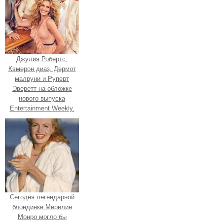
Джулия Робертс,
Кэмерон диаз, Дермот
малруни и Руперт
Эверетт на обложке
нового выпуска
Entertainment Weekly.
Сегодня легендарной
блондинке Мерилин
Монро могло бы