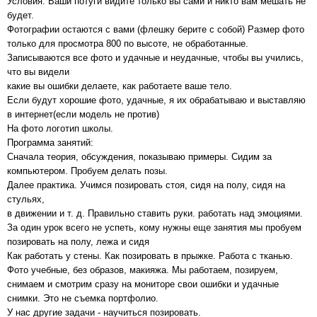
Условия: Ваши потуги видите только вы сами и никто вам мешать не
будет.
Фотографии остаются с вами (флешку берите с собой) Размер фото
только для просмотра 800 по высоте, не обработанные.
Записываются все фото и удачные и неудачные, чтобы вы учились,
что вы видели
какие вы ошибки делаете, как работаете ваше тело.
Если будут хорошие фото, удачные, я их обрабатываю и выставляю
в интернет(если модель не против)
На фото логотип школы.
Программа занятий:
Сначала теория, обсуждения, показываю примеры. Сидим за
компьютером. Пробуем делать позы.
Далее практика. Учимся позировать стоя, сидя на полу, сидя на
стульях,
в движении и т. д. Правильно ставить руки. работать над эмоциями.
За один урок всего не успеть, кому нужны еще занятия мы пробуем
позировать на полу, лежа и сидя
Как работать у стены. Как позировать в прыжке. Работа с тканью.
Фото учебные, без образов, макияжа. Мы работаем, позируем,
снимаем и смотрим сразу на мониторе свои ошибки и удачные
снимки. Это не съемка портфолио.
У нас другие задачи - научиться позировать.