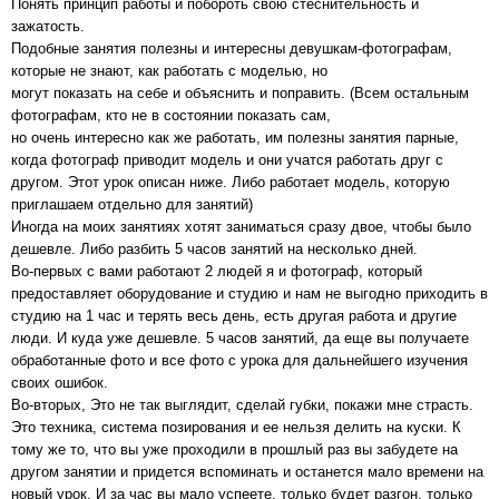
Понять принцип работы и побороть свою стеснительность и
зажатость.
Подобные занятия полезны и интересны девушкам-фотографам,
которые не знают, как работать с моделью, но
могут показать на себе и объяснить и поправить. (Всем остальным
фотографам, кто не в состоянии показать сам,
но очень интересно как же работать, им полезны занятия парные,
когда фотограф приводит модель и они учатся работать друг с
другом. Этот урок описан ниже. Либо работает модель, которую
приглашаем отдельно для занятий)
Иногда на моих занятиях хотят заниматься сразу двое, чтобы было
дешевле. Либо разбить 5 часов занятий на несколько дней.
Во-первых с вами работают 2 людей я и фотограф, который
предоставляет оборудование и студию и нам не выгодно приходить в
студию на 1 час и терять весь день, есть другая работа и другие
люди. И куда уже дешевле. 5 часов занятий, да еще вы получаете
обработанные фото и все фото с урока для дальнейшего изучения
своих ошибок.
Во-вторых, Это не так выглядит, сделай губки, покажи мне страсть.
Это техника, система позирования и ее нельзя делить на куски. К
тому же то, что вы уже проходили в прошлый раз вы забудете на
другом занятии и придется вспоминать и останется мало времени на
новый урок. И за час вы мало успеете, только будет разгон, только