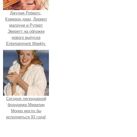
Джулия Робертс,
Кэмерон диаз, Дермот
малруни и Руперт
Эверетт на обложке
нового выпуска
Entertainment Weekly.
Сегодня легендарной
блондинке Мерилин
Монро могло бы
исполниться 93 года!