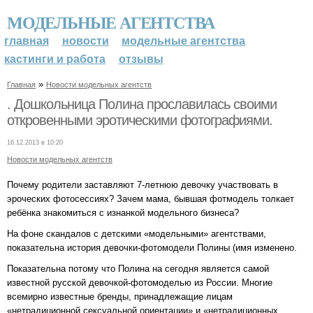
МОДЕЛЬНЫЕ АГЕНТСТВА
главная
новости
модельные агентства
кастинги и работа
отзывы
»
Главная
Новости модельных агентств
. Дошкольница Полина прославилась своими
откровенными эротическими фотографиями.
16.12.2013 в 10:20
Новости модельных агентств
Почему родители заставляют 7-летнюю девочку участвовать в
эроческих фотосессиях? Зачем мама, бывшая фотмодель толкает
ребёнка знакомиться с изнанкой модельного бизнеса?
На фоне скандалов с детскими «модельными» агентствами,
показательна история девочки-фотомодели Полины (имя изменено.
Показательна потому что Полина на сегодня является самой
известной русской девочкой-фотомоделью из России. Многие
всемирно известные бренды, принадлежащие лицам
«нетрадиционной сексуальной ориентации» и «нетрадиционных