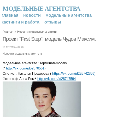
МОДЕЛЬНЫЕ АГЕНТСТВА
главная
новости
модельные агентства
кастинги и работа
отзывы
»
Главная
Новости модельных агентств
Проект "First Step". модель Чудов Максим.
16.12.2013 в 09:20
Новости модельных агентств
Модельное агентство "Терминал-models
("
http://vk.com/id52570561
)
Стилист: Наталья Прохорова (
https://vk.com/id226742899)
Фотограф Анна Ромб
http://vk.com/id28747594