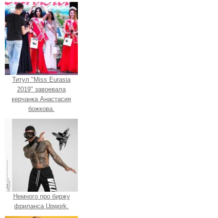
Титул "Miss Eurasia
2019" завоевала
керчанка Анастасия
божкова.
Немного про биржу
фриланса Upwork.