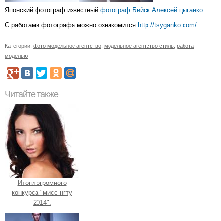
Японский фотограф известный
фотограф Бийск
Алексей цыганко
.
С работами фотографа можно ознакомится
http://tsyganko.com/
.
Категории:
фото модельное агентство
,
модельное агентство стиль
,
работа
моделью
Читайте также
Итоги огромного
конкурса "мисс нгту
2014".