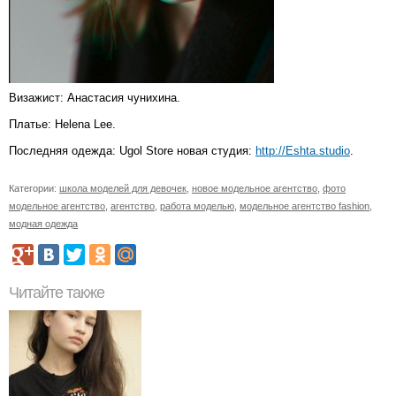
Визажист: Анастасия чунихина.
Платье: Helena Lee.
Последняя одежда: Ugol Store новая студия:
http://Eshta.studio
.
Категории:
школа моделей для девочек
,
новое модельное агентство
,
фото
модельное агентство
,
агентство
,
работа моделью
,
модельное агентство fashion
,
модная одежда
Читайте также