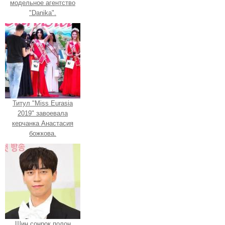
модельное агентство
"Danika".
Титул "Miss Eurasia
2019" завоевала
керчанка Анастасия
божкова.
Шин сонрок полон