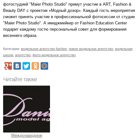
фотостудией "Maier Photo Studio" примут участие в ART, Fashion &
Beauty DAY с проектом «Модный дозор». Каждый гость мероприятия
сможет принять участие в профессиональной фотосессии от студии
"Maier Photo Studiо". А имиджмейкер от Fashion Education Center
подарит каждому гостю персональный совет для формирования
весеннего образа.
Категории:
модельное агентство fashion
,
новое модельное агентство
,
модельная
школа
,
агентство
,
фото модельное агентство
Читайте также
Mеждународное