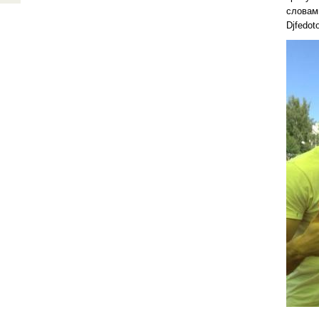
словами
Djfedot