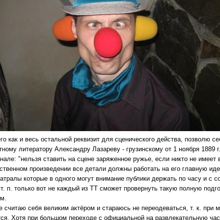
о как и весь остальной реквизит для сценического действа, позволю се
тному литератору Александру Лазареву - грузинскому от 1 ноября 1889 г
нале: "нельзя ставить на сцене заряженное ружье, если никто не имеет
ственном произведении все детали должны работать на его главную иде
атралы которые в одного могут внимание публики держать по часу и с с
и т. п. только вот не каждый из ТТ сможет провернуть такую полную подг
м.
е считаю себя великим актёром и стараюсь не переодеваться, т. к. при
тся. Хотя при большом переходе с официальной на развлекательную част