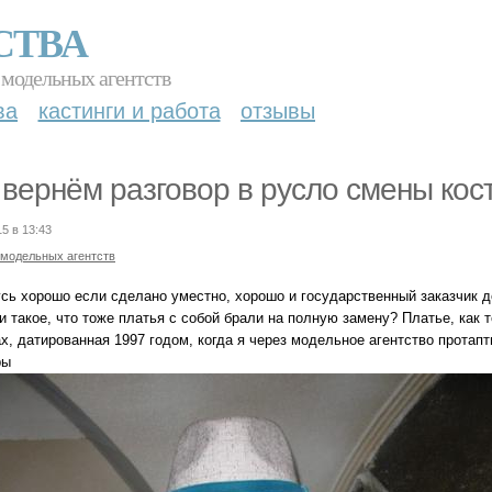
СТВА
 модельных агентств
ва
кастинги и работа
отзывы
вернём разговор в русло смены кос
15 в 13:43
 модельных агентств
сь хорошо если сделано уместно, хорошо и государственный заказчик д
 такое, что тоже платья с собой брали на полную замену? Платье, как т
ах, датированная 1997 годом, когда я через модельное агентство протап
ры