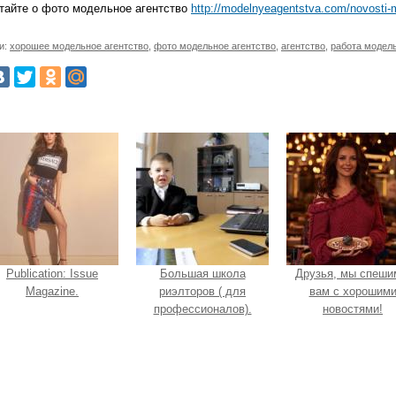
тайте о фото модельное агентство
http://modelnyeagentstva.com/novosti-
и:
хорошее модельное агентство
,
фото модельное агентство
,
агентство
,
работа модел
Publication: Issue
Большая школа
Друзья, мы спеши
Magazine.
риэлторов ( для
вам с хорошим
профессионалов).
новостями!