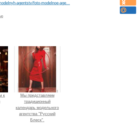
modelnyh-agentstv/foto-modelnoe-age...
ью
м к
Мы представляем
и
традиционный
календарь модельного
агентства "Русский
Блеск".