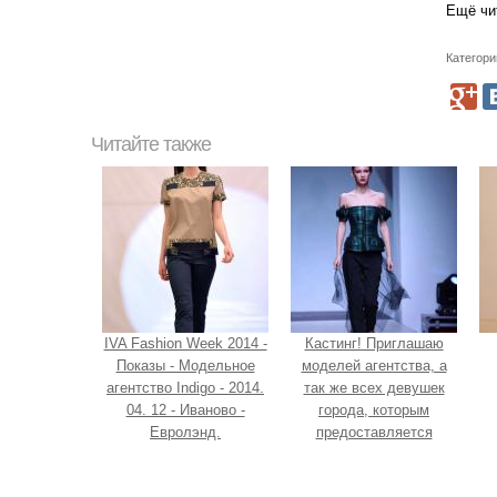
Ещё чи
Категори
Читайте также
IVA Fashion Week 2014 -
Кастинг! Приглашаю
Показы - Модельное
моделей агентства, а
агентство Indigo - 2014.
так же всех девушек
04. 12 - Иваново -
города, которым
Евролэнд.
предоставляется
возможность получить
модельные зарубежные