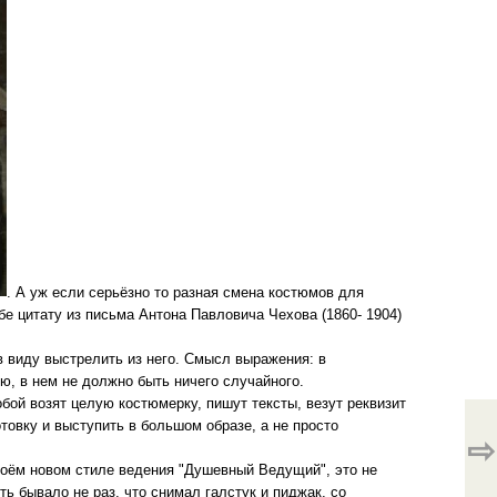
. А уж если серьёзно то разная смена костюмов для
бе цитату из письма Антона Павловича Чехова (1860- 1904)
.
 в виду выстрелить из него. Смысл выражения: в
ю, в нем не должно быть ничего случайного.
обой возят целую костюмерку, пишут тексты, везут реквизит
отовку и выступить в большом образе, а не просто
⇨
 моём новом стиле ведения "Душевный Ведущий", это не
ь бывало не раз, что снимал галстук и пиджак, со