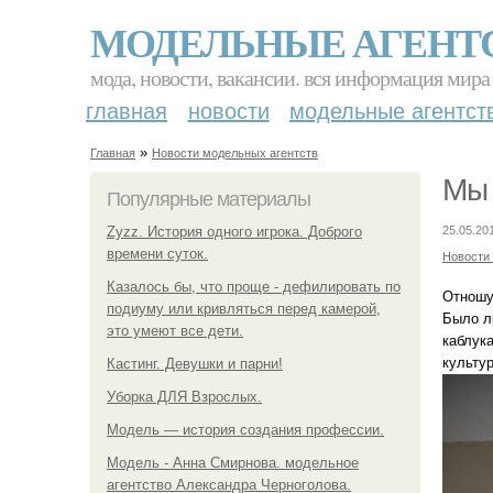
МОДЕЛЬНЫЕ АГЕНТ
мода, новости, вакансии. вся информация мира
главная
новости
модельные агентст
»
Главная
Новости модельных агентств
Мы 
Популярные материалы
Zyzz. История одного игрока. Доброго
25.05.20
времени суток.
Новости
Казалось бы, что проще - дефилировать по
Отношу
подиуму или кривляться перед камерой,
Было ли
это умеют все дети.
каблук
культу
Кастинг. Девушки и парни!
Уборка ДЛЯ Взрослых.
Модель — история создания профессии.
Модель - Анна Смирнова. модельное
агентство Александра Черноголова.