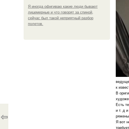
Я иногда офигиваю какие люди бывают
лицемерные и что говорят за спиной,
сейчас был такой неприятный разбор
полетов.
ведущег
к извес
В ориги
художе
Есть те
и т. д 
⇦
ряжены
Я вот н
требуе