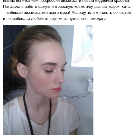
новым пониманием профессии визажист и новым видением красоты.
Показала в работе самую интересную косметику разных марок, хиты
- любимые визажистами всего мира! Мы ощутили мягкость ее кистей
и попробовали любимые штучки из чудесного чемодана.