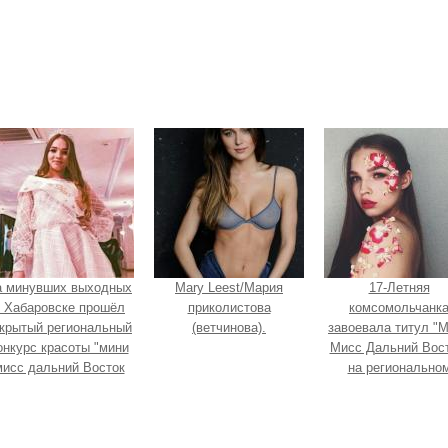
а минувших выходных
Mary Leest/Мария
17-Летняя
 Хабаровске прошёл
приколистова
комсомольчанк
крытый региональный
(ветчинова).
завоевала титул "
онкурс красоты "мини
Мисс Дальний Вост
мисс дальний Восток
на регионально
2019".
конкурсе красоты