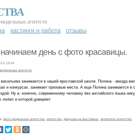
СТВА
 модельных агентств
ва
кастинги и работа
отзывы
начинаем день с фото красавицы.
16 в 18:44
 модельных агентств
васильева занимается в нашей ярославской школе. Полина - звезда мест
ах и конкурсах, занимает призовые места. А еще Полина занимается в с
здой. Ну и, конечно, современному человеку без английского языка ник
ю любит и которой доверяет
и:
фото модельное агентство
,
агентство
,
девушки на выставках
,
актерское агентство