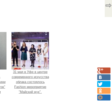
⇨
31 мая в Уфе в центре
а
современного искусства
Мини
облака состоялось
ок"
Fashion мероприятие
м
"Майский жук".
.