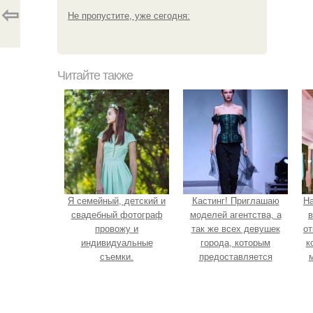
⇦
Не пропустите, уже сегодня:
Читайте также
Я семейный, детский и
Кастинг! Приглашаю
Н
свадебный фотограф
моделей агентства, а
в
провожу и
так же всех девушек
от
индивидуальные
города, которым
к
съемки.
предоставляется
возможность получить
модельные зарубежные
контракты.