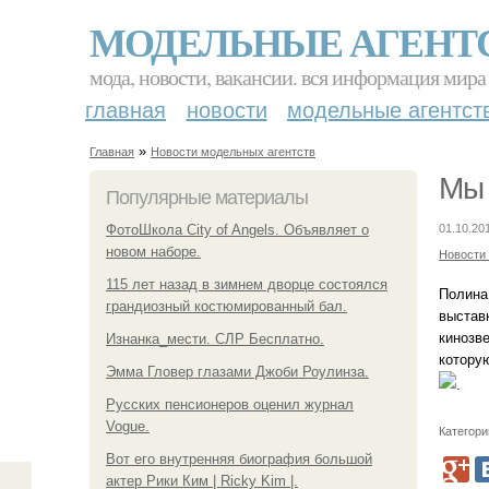
МОДЕЛЬНЫЕ АГЕНТ
мода, новости, вакансии. вся информация мира
главная
новости
модельные агентст
»
Главная
Новости модельных агентств
Мы 
Популярные материалы
ФотоШкола City of Angels. Объявляет о
01.10.20
новом наборе.
Новости
115 лет назад в зимнем дворце состоялся
Полина 
грандиозный костюмированный бал.
выставк
кинозве
Изнанка_мести. СЛР Бесплатно.
котору
Эмма Гловер глазами Джоби Роулинза.
.
Русских пенсионеров оценил журнал
Vogue.
Категори
Вот его внутренняя биография большой
актер Рики Ким | Ricky Kim |.