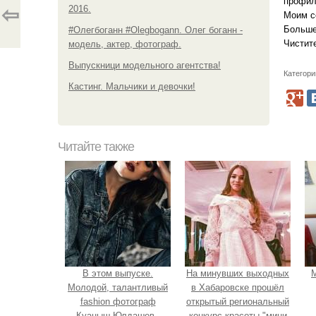
профил
2016.
⇦
Моим со
Больше 
#Олегбоганн #Olegbogann. Олег боганн -
Чистит
модель, актер, фотограф.
Выпускници модельного агентства!
Категори
Кастинг. Мальчики и девочки!
Читайте также
В этом выпуске.
На минувших выходных
М
Молодой, талантливый
в Хабаровске прошёл
fashion фотограф
открытый региональный
Куаныш Юлдашев -
конкурс красоты "мини