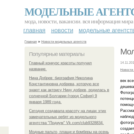
МОДЕЛЬНЫЕ АГЕНТ
мода, новости, вакансии. вся информация мира
главная
новости
модельные агентст
»
Главная
Новости модельных агентств
Мол
Популярные материалы
Главный конкурс красоты получил
14.11.201
название.
Новости
Нина Добрев: биография Николина
век вс
Константиновна добрева, которую все
дешева
знают как актрису Нину добрев, родилась в
Фотогр
солнечной Болгарии (город София) 9
потенц
января 1989 года.
помощн
Рассма
Сегодня создавала красоту на лицах этих
наблюд
замечательных ребят из модельного
фотогра
агентства "Подиум" Vk.com/club9328834.
создае
Модные пальто, плащи и бомберы на осень