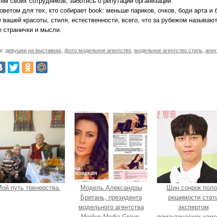
ям своих сотрудников, заботясь о репутации организации.
ветом для тех, кто собирает book: меньше париков, очков, боди арта и 
вашей красоты, стиля, естественности, всего, что за рубежом называют "
е странички и мысли.
и:
девушки на выставках
,
фото модельное агентство
,
модельное агентство стиль
,
аген
ой путь тренерства.
Модель Александры
Шин сонрок поло
Британь, президента
решимости стат
модельного агентства
экспертом
Merilyn Media Group,
романтических коме