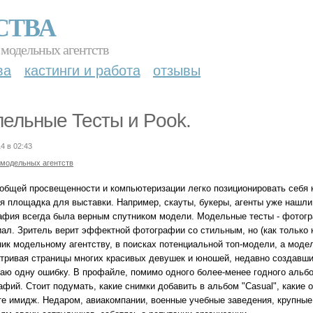
СТВА
 модельных агентств
ва
кастинги и работа
отзывы
ельные Тесты и Pook.
4 в 02:43
 модельных агентств
еобщей просвещенности и компьютеризации легко позиционировать себя к
я площадка для выставки. Например, скауты, букеры, агенты уже нашли 
афия всегда была верным спутником модели. Модельные тесты - фотог
иал. Зритель верит эффектной фотографии со стильным, но (как только
ик модельному агентству, в поисках потенциальной топ-модели, а моде
тривая страницы многих красивых девушек и юношей, недавно создавши
аю одну ошибку. В профайле, помимо одного более-менее годного альб
фий. Стоит подумать, какие снимки добавить в альбом "Casual", какие 
те имидж. Недаром, авиакомпании, военные учебные заведения, крупные