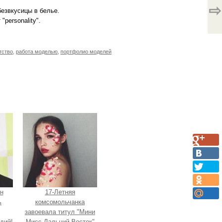
⇨
безвкусицы в белье.
personality".
тство
,
работа моделью
,
портфолио моделей
н
17-Летняя
ь
комсомольчанка
завоевала титул "Мини
дий!
Мисс Дальний Восток"