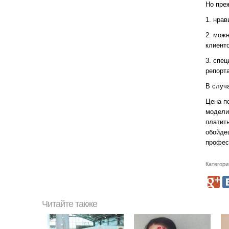
Но пре
1. нра
2. мож
клиенто
3. спе
репорт
В случа
Цена п
модели
платит
обойде
профес
Категори
Читайте также