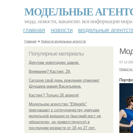
МОДЕЛЬНЫЕ АГЕНТ
мода, новости, вакансии. вся информация мира
главная
новости
модельные агентст
»
Главная
Новости модельных агентств
Мод
Популярные материалы
Декупаж новогодних шаров.
07.12.20
Новости
Внимание? Кастинг. 29.
Портфо
Сегодня свой день рождения отмечает
Шукшина мария Васильевна.
Кастинг? Только 26 апреля!
Модельное агентство "Elitegirls"
приглашает к сотрудничеству девушек
модельной внешности (высокий рост не
обязателен, но приветствуется) в
последнем возрасте от 18 до 27 лет.