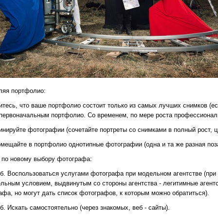
ляя портфолио:
итесь, что ваше портфолио состоит только из самых лучших снимков (есл
первоначальным портфолио. Со временем, по мере роста профессионал
бинируйте фотографии (сочетайте портреты со снимками в полный рост, 
помещайте в портфолио однотипные фотографии (одна и та же разная поз
 по новому выбору фотографа:
об. Воспользоваться услугами фотографа при модельном агентстве (при 
льным условием, выдвинутым со стороны агентства - легитимные агентст
афа, но могут дать список фотографов, к которым можно обратиться).
б. Искать самостоятельно (через знакомых, веб - сайты).