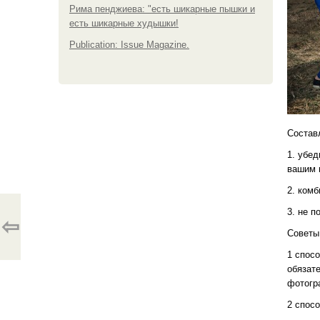
Рима пенджиева: "есть шикарные пышки и
есть шикарные худышки!
Publication: Issue Magazine.
Состав
1. убед
вашим 
2. ком
3. не 
⇦
Советы
1 спос
обязате
фотогр
2 спосо