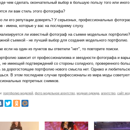
жде чем сделать окончательный выбор в большую пользу того или иного
вится ли вам стиль этого фотографа?
но ли его репутации доверять? У серьезных, профессиональных фотогра
в - имена, которые у вас на последнему слуху.
циализируется ли известный фотограф на съемке модельных портфоли
ажной съемкой - не лучший выбор для создания модельного портфолио.
е если на один из пунктов вы ответили "нет", то повторите поиски.
ортфолио зависит от профессионализма и звездности фотографа и варьи
, не имеющей подтверждений со стороны солидного, проверенного больш
ь за дорогостоящее портфолио нового смысла нет. Однако и любительск
шься. В этом последнем случае профессионалы из мира моды советуют
сиональных портретных снимков.
и:
портфолио моделей
,
фото модельное агентство
,
модная одежда
,
агентство
,
сайт мо