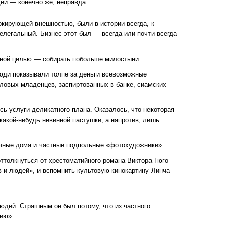
юдей — конечно же, неправда…
кирующей внешностью, были в истории всегда, к
елегальный. Бизнес этот был — всегда или почти всегда —
ятной целью — собирать побольше милостыни.
юди показывали толпе за деньги всевозможные
ловых младенцев, заспиртованных в банке, сиамских
ь услуги деликатного плана. Оказалось, что некоторая
какой-нибудь невинной пастушки, а напротив, лишь
ичные дома и частные подпольные «фотохудожники».
оттолкнуться от хрестоматийного романа Виктора Гюго
 и людей», и вспомнить культовую кинокартину Линча
юдей. Страшным он был потому, что из частного
рию».