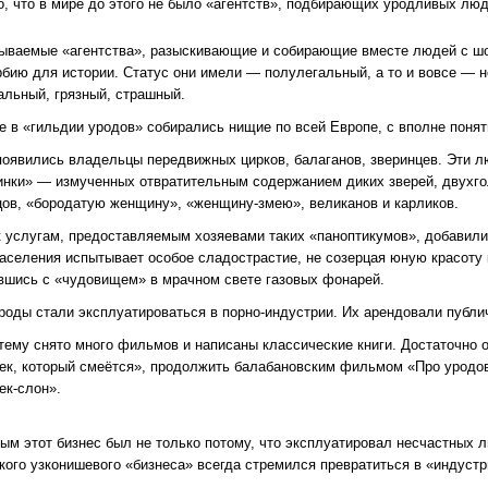
то, что в мире до этого не было «агентств», подбирающих уродливых л
зываемые «агентства», разыскивающие и собирающие вместе людей с шо
рбию для истории. Статус они имели — полулегальный, а то и вовсе — н
альный, грязный, страшный.
е в «гильдии уродов» собирались нищие по всей Европе, с вполне пон
появились владельцы передвижных цирков, балаганов, зверинцев. Эти л
инки» — измученных отвратительным содержанием диких зверей, двухго
цов, «бородатую женщину», «женщину-змею», великанов и карликов.
к услугам, предоставляемым хозяевами таких «паноптикумов», добавилис
населения испытывает особое сладострастие, не созерцая юную красоту 
вшись с «чудовищем» в мрачном свете газовых фонарей.
уроды стали эксплуатироваться в порно-индустрии. Их арендовали публ
 тему снято много фильмов и написаны классические книги. Достаточно 
ек, который смеётся», продолжить балабановским фильмом «Про уродов
ек-слон».
ым этот бизнес был не только потому, что эксплуатировал несчастных л
кого узконишевого «бизнеса» всегда стремился превратиться в «индуст