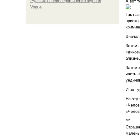
Русских пенсионеров оценил журнал
А вот 
Vogue.
Так на
приско
кримин
Вначал
Затем 
«диков
близне
Затем 
часть 
уедини
И вот 
На эту
«Челов
«Челов
***
Страшн
малень