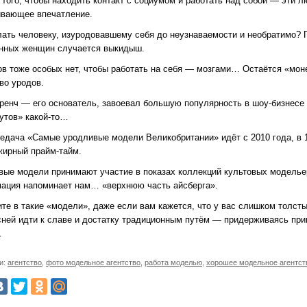
 того, чтобы находить контакт с социумом и работать над собой — эти 
ивающее впечатление.
лать человеку, изуродовавшему себя до неузнаваемости и необратимо? П
нных женщин случается выкидыш.
ов тоже особых нет, чтобы работать на себя — мозгами… Остаётся «мон
во уродов.
ренч — его основатель, завоевал большую популярность в шоу-бизнесе 
утов» какой-то…
редача «Самые уродливые модели Великобритании» идёт с 2010 года, в 1
жирный прайм-тайм.
вые модели принимают участие в показах коллекций культовых модельер
ация напоминает нам… «верхнюю часть айсберга».
ите в такие «модели», даже если вам кажется, что у вас слишком толст
сней идти к славе и достатку традиционным путём — придерживаясь прин
…
и:
агентство
,
фото модельное агентство
,
работа моделью
,
хорошее модельное агентст