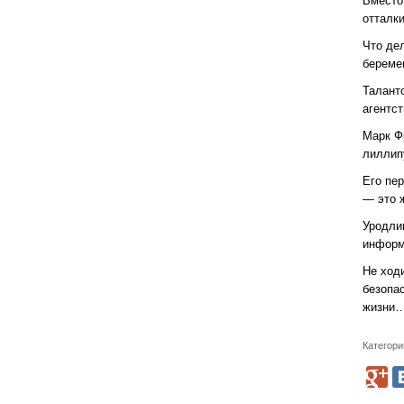
Вместо
отталк
Что де
береме
Талант
агентст
Марк Ф
лиллип
Его пе
— это 
Уродли
информ
Не ход
безопа
жизни
Категори