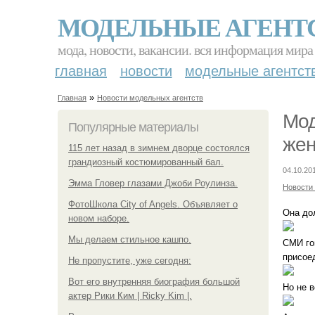
МОДЕЛЬНЫЕ АГЕНТ
мода, новости, вакансии. вся информация мира
главная
новости
модельные агентст
»
Главная
Новости модельных агентств
Мод
Популярные материалы
жен
115 лет назад в зимнем дворце состоялся
грандиозный костюмированный бал.
04.10.20
Эмма Гловер глазами Джоби Роулинза.
Новости
ФотоШкола City of Angels. Объявляет о
Она до
новом наборе.
Мы делаем стильное кашпо.
СМИ го
присое
Не пропустите, уже сегодня:
Вот его внутренняя биография большой
Но не в
актер Рики Ким | Ricky Kim |.