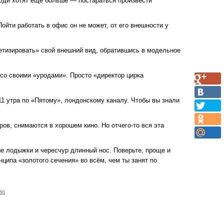
люди хотят ещё больше — постараться произвести
ойти работать в офис он не может, от его внешности у
етизировать» свой внешний вид, обратившись в модельное
со своими «уродами». Просто «директор цирка
1 утра по «Пятому», лондонскому каналу. Чтобы вы знали
ов, снимаются в хорошем кино. Но отчего-то вся эта
ые лодыжки и чересчур длинный нос. Поверьте, проще и
ципа «золотого сечения» во всём, чем ты занят по
во