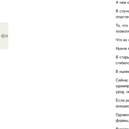
А чем о
В случ
пласти
То, чт
позволя
⇦
Что их
Нынче 
В стар
сгибал
В ныне
Сейчас
шрамир
урод, 
Если ра
юношес
Однако
формы,