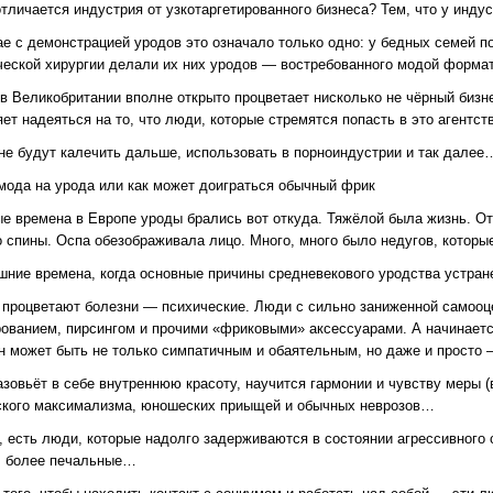
тличается индустрия от узкотаргетированного бизнеса? Тем, что у индус
ае с демонстрацией уродов это означало только одно: у бедных семей п
ческой хирургии делали их них уродов — востребованного модой формат
о в Великобритании вполне открыто процветает нисколько не чёрный биз
ет надеяться на то, что люди, которые стремятся попасть в это агентс
 не будут калечить дальше, использовать в порноиндустрии и так далее
мода на урода или как может доиграться обычный фрик
ые времена в Европе уроды брались вот откуда. Тяжёлой была жизнь. От
о спины. Оспа обезображивала лицо. Много, много было недугов, котор
шние времена, когда основные причины средневекового уродства устране
 процветают болезни — психические. Люди с сильно заниженной самооце
ованием, пирсингом и прочими «фриковыми» аксессуарами. А начинается 
он может быть не только симпатичным и обаятельным, но даже и просто
зовьёт в себе внутреннюю красоту, научится гармонии и чувству меры (
кого максимализма, юношеских приыщей и обычных неврозов…
, есть люди, которые надолго задерживаются в состоянии агрессивного
 более печальные…