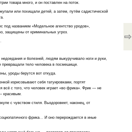
трии товара много, и он поставлен на поток.
окупали или похищали детей, а затем, путём садистической
а.
нес под названием «Модельное агентство уродов»,
тво, защищены от криминальных угроз.
⇨
…
 недоедания и болезней, людям выкуручивало ноги и руки,
ые превращали тело человека в посмешище.
ны, уроды берутся вот откуда.
нкой изрисовывают себя татуировками, портят
всё с того, что человек играет «во фрика». Фрик — не
 — красивым.
вкупе с чувством стиля. Выздоровеет, наконец, от
 социопатичного фрика… И оно перерождается в иные