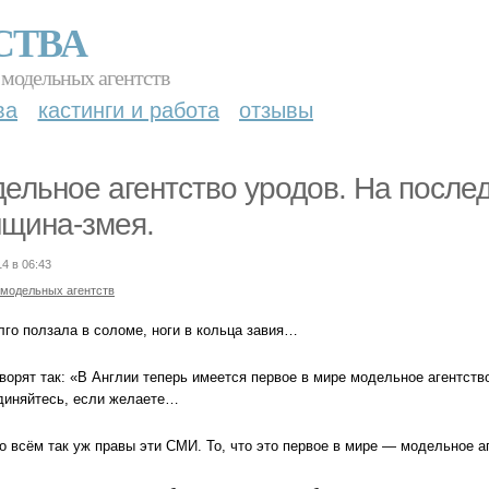
СТВА
 модельных агентств
ва
кастинги и работа
отзывы
ельное агентство уродов. На посл
щина-змея.
14 в 06:43
 модельных агентств
лго ползала в соломе, ноги в кольца завия…
ворят так: «В Англии теперь имеется первое в мире модельное агентств
диняйтесь, если желаете…
о всём так уж правы эти СМИ. То, что это первое в мире — модельное аг