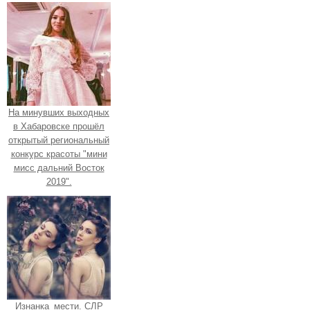
На минувших выходных
в Хабаровске прошёл
открытый региональный
конкурс красоты "мини
мисс дальний Восток
2019".
Изнанка_мести. СЛР