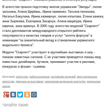
В агентстве прошли подготовку многие украинские "Звезды": лилия
залунина, Алена Щербань, Ирина применко, Татьяна пилюкова,
Наталья Бакулина, Ирина казмирчук, лилия копытова, Елена канюка,
анна Зырянова, Екатерина Захарчук, Алена маципура, Ирина
киричок, анна яремчук. В 2000 году агентство моделей "Скарлетт"
стало дипломантом международного открытого рейтинга
популярности и качества товаров и услуг "золота фортуна" в
номинации "за значительный вклад в становлении украинского
модельного бизнеса".
Модели "Скарлетт" участвуют в крупнейших выставках и шоу -
показах известных салонов. С их участием проводятся показы мод
известных дизайнеров, бутиков, принимают участие в рекламе,
конкурсах и фэшен - сьемках.
Категории:
агентство
,
работа моделью
,
портфолио моделей
,
фото модельное
агентство
,
девушки на выставках
,
корпоратив модельное агентство
,
модельная
школа
Читайте также