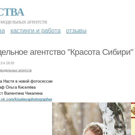
СТВА
 модельных агентств
ва
кастинги и работа
отзывы
ельное агентство "Красота Сибири" 
13 в 18:20
 модельных агентств
ка Настя в новой фотосессии
аф Ольга Киселёва
ст Валентина Чекалина
m.vk.com/kiselevaphotographer