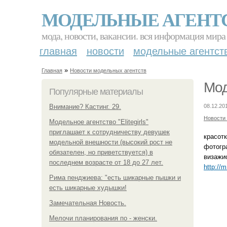
МОДЕЛЬНЫЕ АГЕНТ
мода, новости, вакансии. вся информация мира
главная
новости
модельные агентст
»
Главная
Новости модельных агентств
Мод
Популярные материалы
Внимание? Кастинг. 29.
08.12.20
Новости
Модельное агентство "Elitegirls"
приглашает к сотрудничеству девушек
красот
модельной внешности (высокий рост не
фотогр
обязателен, но приветствуется) в
визажи
последнем возрасте от 18 до 27 лет.
http://
Рима пенджиева: "есть шикарные пышки и
есть шикарные худышки!
Замечательная Новость.
Мелочи планирования по - женски.