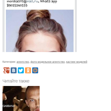
Категории:
агентство
,
фото модельное агентство
,
кастинг моделей
Читайте также