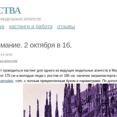
СТВА
 модельных агентств
ва
кастинги и работа
отзывы
мание. 2 октября в 16.
14 в 19:43
ые агентства
ет проводиться кастинг для одного из ведущих модельных агентств в Ми
 от 175 см и молодые люди с ростом от 185 см, наличие загранпаспорта 
tamodels
. com, с полным прикрепленным буком и параметрами. По допо