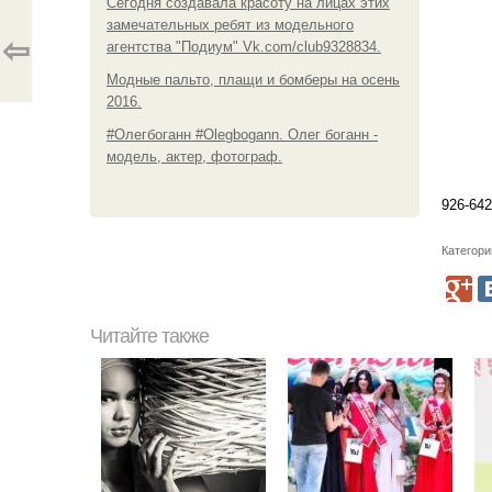
Сегодня создавала красоту на лицах этих
замечательных ребят из модельного
⇦
агентства "Подиум" Vk.com/club9328834.
Модные пальто, плащи и бомберы на осень
2016.
#Олегбоганн #Olegbogann. Олег боганн -
модель, актер, фотограф.
926-642
Категори
Читайте также