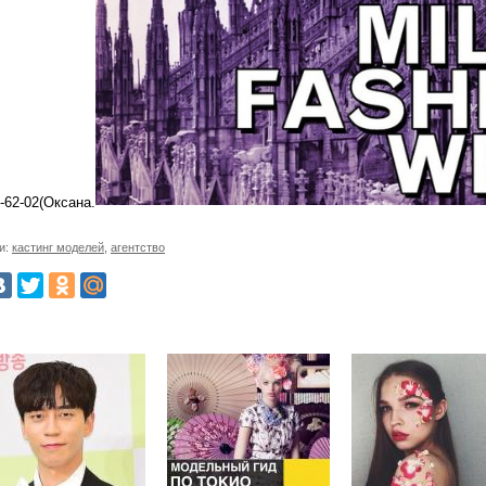
-62-02(Оксана.
и:
кастинг моделей
,
агентство