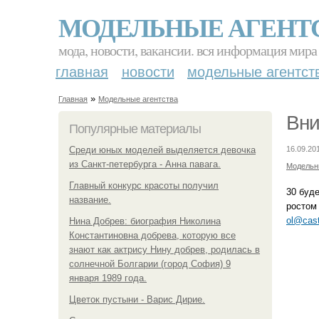
МОДЕЛЬНЫЕ АГЕНТ
мода, новости, вакансии. вся информация мира
главная
новости
модельные агентст
»
Главная
Модельные агентства
Вни
Популярные материалы
Среди юных моделей выделяется девочка
16.09.20
из Санкт-петербурга - Анна павага.
Модельн
Главный конкурс красоты получил
30 буд
название.
ростом
ol@cas
Нина Добрев: биография Николина
Константиновна добрева, которую все
знают как актрису Нину добрев, родилась в
солнечной Болгарии (город София) 9
января 1989 года.
Цветок пустыни - Варис Дирие.