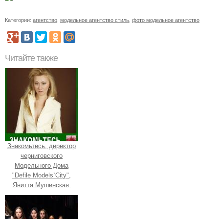
Категории:
агентство
,
модельное агентство стиль
,
фото модельное агентство
Читайте также
Знакомьтесь, директор
черниговского
Модельного Дома
"Defile Models`City",
Янитта Мушинская.