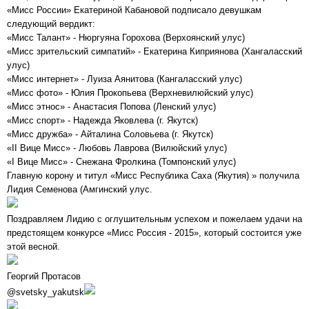
«Мисс России» Екатериной Кабановой подписало девушкам
следующий вердикт:
«Мисс Талант» - Нюргуяна Горохова (Верхоянский улус)
«Мисс зрительский симпатий» - Екатерина Киприянова (Хангаласский
улус)
«Мисс интернет» - Луиза Аянитова (Кангаласский улус)
«Мисс фото» - Юлия Прокопьева (Верхневилюйский улус)
«Мисс этнос» - Анастасия Попова (Ленский улус)
«Мисс спорт» - Надежда Яковлева (г. Якутск)
«Мисс дружба» - Айталина Соловьева (г. Якутск)
«II Вице Мисс» - Любовь Лаврова (Вилюйский улус)
«I Вице Мисс» - Снежана Фролкина (Томпонский улус)
Главную корону и титул «Мисс Республика Саха (Якутия) » получила
Лидия Семенова (Амгинский улус.
Поздравляем Лидию с оглушительным успехом и пожелаем удачи на
предстоящем конкурсе «Мисс Россия - 2015», который состоится уже
этой весной.
Георгий Протасов
@svetsky_yakutsk