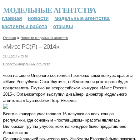
МОДЕЛЬНЫЕ АГЕНТСТВА
главная
новости
модельные агентства
кастинги и работа
отзывы
»
Главная
Новости модельных агентств
«Мисс РС(Я) – 2014».
28.11.2014 в 05:20
Новости модельных агентств
чера на сцене Оперного состоялся I региональный конкурс красоты
«Мисс Республика Саха Якутия», победительница которого будет
представлять Якутию на всероссийском конкурсе «Мисс Россия
2015». Организатором выступил дизайнер, директор модельного
агентства «Tayamodels» Петр Яковлев.
Всего в конкурсе участвовало 16 девушек со всех концов
республики, где основным «поставщиком» красоты являлась
Вилюйская группа улусов, коих на конкурсе было представлено
большинство.
Основной задачей режиссера шоу Изабеллы Егоровой было показать