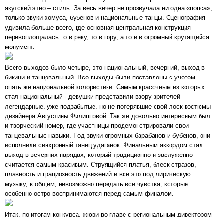
якутский этно – стиль. За весь вечер не прозвучала ни одна «попса»,
только звуки хомуса, бубенов и национальные танцы. Сценография
удивила больше всего, где основная центральная конструкция
перевоплощалась то в реку, то в гору, а то и в огромный крутящийся
монумент.
Всего выходов было четыре, это национальный, вечерний, выход в
бикини и танцевальный. Все выходы были поставлены с учетом
опять же национальной колористики. Самым красочным из которых
стал национальный - девушки представили взору зрителей
легендарные, уже подзабытые, но не потерявшие свой лоск костюмы
дизайнера Августины Филипповой. Так же довольно интересным был
и творческий номер, где участницы продемонстрировали свои
танцевальные навыки. Под звуки огромных барабанов и бубенов, они
исполнили синхронный танец удаганок. Финальным аккордом стал
выход в вечерних нарядах, который традиционно и заслуженно
считается самым красивым. Струящийся платья, блеск стразов,
плавность и грациозность движений и все это под лирическую
музыку, в общем, невозможно передать все чувства, которые
особенно остро воспринимаются перед самым финалом.
Итак, по итогам конкурса, жюри во главе с региональным директором