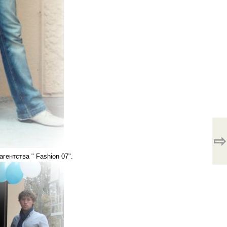
⇨
ентства " Fashion 07".