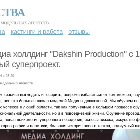
СТВА
 модельных агентств
ва
кастинги и работа
отзывы
иа холлдинг "Dakshin Production" с 1
ый суперпроект.
4 в 03:20
 модельных агентств
м красиво выглядеть и говорить, вовремя избавиться от комплексов, на
ы, все это большая школа моделей Мадины докшоковой. Мы обучаем не
х успехов в любой области, так как полученные в большом процессе обу
сиональной деятельности, но и в повседневной жизни. Обучение провод
а, новая психология уверенного поведения, основы визажа, искусство ф
 хореографии и пластики, большая история нового театра, подиумный ша