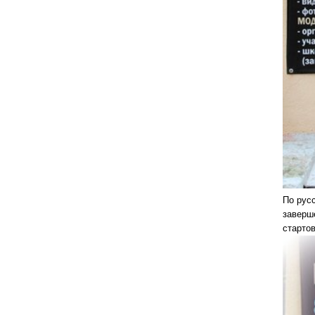
По рус
заверш
старто