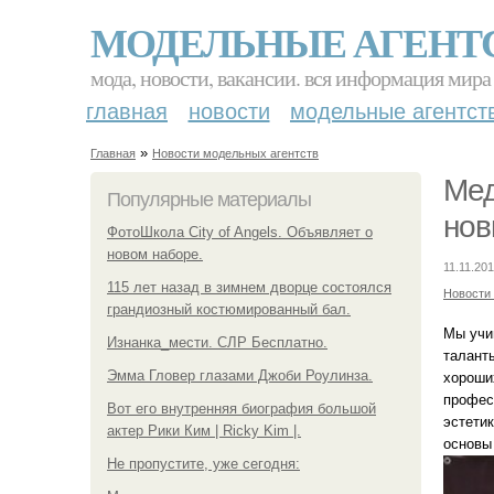
МОДЕЛЬНЫЕ АГЕНТ
мода, новости, вакансии. вся информация мира
главная
новости
модельные агентст
»
Главная
Новости модельных агентств
Мед
Популярные материалы
нов
ФотоШкола City of Angels. Объявляет о
новом наборе.
11.11.201
115 лет назад в зимнем дворце состоялся
Новости
грандиозный костюмированный бал.
Мы учи
Изнанка_мести. СЛР Бесплатно.
талант
Эмма Гловер глазами Джоби Роулинза.
хороши
профес
Вот его внутренняя биография большой
эстетик
актер Рики Ким | Ricky Kim |.
основы
Не пропустите, уже сегодня: