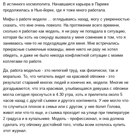
В истинного космополита. Начавшаяся карьера в Париже
продолжилась в Нью-йорке, где я тоже много работала.
Мифы о работе модели … оглядываясь назад, могу с уверенностью
сказать, что мне очень повезло. На протяжении всего времени,
сколько я работаю как модель, я ни разу не попадала в ситуацию,
которая бы хоть на секунду вызвала у меня сомнение в том, что я
занимаюсь чем-то не подходящим для меня. Мне встречались
прекрасные съемочные команды, меня никто ни разу не хотел
обидеть, и даже не было никогда конфликтной ситуации с моими
коллегами по работе.
Да, работа моделью - это нелегкий труд, как физически, так и
морально. То, что читатель видит на красивой обложке - это
результат стараний многих людей и конечно же, модели. Многие не
догадываются, что эта красивая, улыбающаяся девушка с обложки
могла сегодня проснуться в 4.30 утра, хоть и прилетела около 5
часов назад с другой съемки и другого континента. У нее могло что-
то случиться плохое в семье или с другом, у нее болит Голова,
живот или что-то еще, и съемка проходит на улице при температуре
2 градуса и в купальнике. Модель - профессионал, и она должна
сделать эту обложку достойной того, чтобы всем хотелось купить
этот журнал.