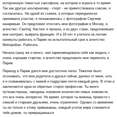
испорченную тяжестью саксофона, на котором я играла в то время.
Так как другую альтернативу - спорт - не приветствовала совсем, я
согласилась. На одной из съемок, в которых периодически
принимала участие, я познакомилась с фотографом Сергеем
канаревым. Он предложил отослать мои фотографии в Москву, в
агенство i Casting. Кастинг я прошла, и из двух стран, предложивших
мне контракт, выбрала францию. И в 19 лет я улетела на летние
каникулы работать в Париж на испытательный срок в агентство
Metropolitan. Работать.
Начала сразу же и много, чем зарекомендовала себя как модель с
очень хорошим стартом, и агентство предложило мне переехать в
Париж.
Переезд в Париж дался мне достаточно легко. Тяжелее было
осознавать, что мои родители и друзья сейчас далеко от меня, хоть
я и созванивалась с мамой и подругами почти каждый день. В этом и
заключается одна из обратных сторон профессии. Ты много
путешествуешь, заводишь огромное количество новых знакомств,
это все очень интересно. Но время, которое ты можешь провести с
семьей и старыми друзьями, очень ограничено. Однако со временем
ты не только к этому привыкаешь, каждый уголок мира становится
тебе домом, ты превращаешься.