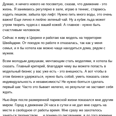
Думаю, я ничего нового не посоветую, сказав, что движение - это
жизнь. Я занимаюсь регулярно в зале, играю в теннис, стараюсь
ходить пешком, забыла про лифт. Нужно пить много воды, это очень
важно! Еще лично я люблю зеленый чай. Ну а кубик льда может
утром творить чудеса с вашей кожей. А главное - нужно быть
счастливым человеком.
Сейчас я живу в Цюрихе и работаю как модель на территории
Швейцарии. От поездок по работе я отказалась, так как у меня
семья, и я бы хотела как можно чаще находиться дома, рядом с
мужем.
Всем молодым девушкам, мечтающим стать моделями, я хотела бы
сказать. Главный критерий, благодаря чему вы можете попасть в
модельный бизнес у вас уже есть - это внешность. А вот чтобы в
этом бизнесе удержаться, нужно быть собой, уметь показать свою
индивидуальность и независимость! Не нужно бояться сделать
первый шаг. Часто это бывает нелегко, но результат не заставит себя
ждать.
Нью-йорк после размеренной парижской жизни показался мне другим
миром. Город в движении 24 часа в сутки и не дал мне сидеть на
месте в свободное от работы время. Мне сразу же захотелось
заняться творчеством … и почему-то рисованием, я до того времени