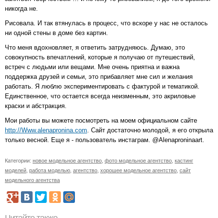
никогда не.
Рисовала. И так втянулась в процесс, что вскоре у нас не осталось
ни одной стены в доме без картин.
Что меня вдохновляет, я ответить затрудняюсь. Думаю, это
совокупность впечатлений, которые я получаю от путешествий,
встреч с людьми или вещами. Мне очень приятна и важна
поддержка друзей и семьи, это прибавляет мне сил и желания
работать. Я люблю экспериментировать с фактурой и тематикой.
Единственное, что остается всегда неизменным, это акриловые
краски и абстракция.
Мои работы вы можете посмотреть на моем официальном сайте
http://Www.alenapronina.com
. Сайт достаточно молодой, я его открыла
только весной. Еще я - пользователь инстаграм. @Alenaproninaart.
Категории:
новое модельное агентство
,
фото модельное агентство
,
кастинг
моделей
,
работа моделью
,
агентство
,
хорошее модельное агентство
,
сайт
модельного агентства
Читайте также