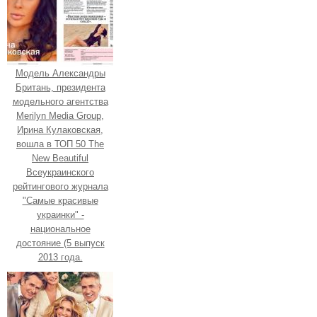
Модель Александры
Британь, президента
модельного агентства
Merilyn Media Group,
Ирина Кулаковская,
вошла в ТОП 50 The
New Beautiful
Всеукраинского
рейтингового журнала
"Самые красивые
украинки" -
национальное
достояние (5 выпуск
2013 года.